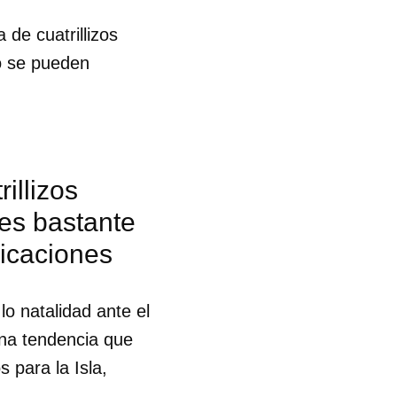
 de cuatrillizos
R
o se pueden
illizos
es bastante
icaciones
o natalidad ante el
una tendencia que
 para la Isla,