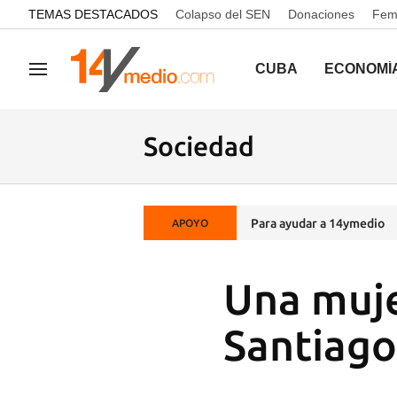
common.go-to-content
TEMAS DESTACADOS
Colapso del SEN
Donaciones
Femi
CUBA
ECONOMÍ
Navegación
Sociedad
Para ayudar a 14ymedio
APOYO
Una mujer
Santiago