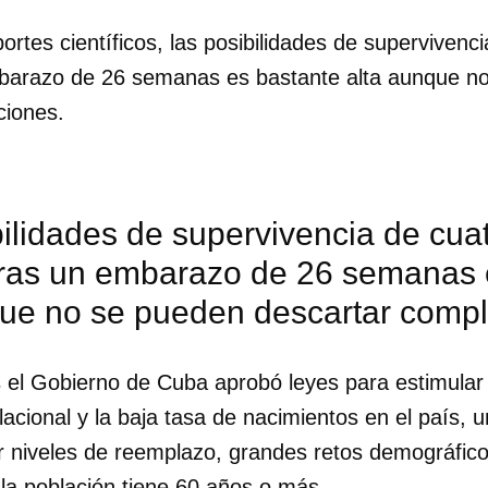
rtes científicos, las posibilidades de supervivencia
INICIAR SESIÓN
CANCELA
mbarazo de 26 semanas es bastante alta aunque n
ciones.
ilidades de supervivencia de cuatr
tras un embarazo de 26 semanas 
que no se pueden descartar compl
 el Gobierno de Cuba aprobó leyes para estimular l
acional y la baja tasa de nacimientos en el país, 
 niveles de reemplazo, grandes retos demográficos
la población tiene 60 años o más.