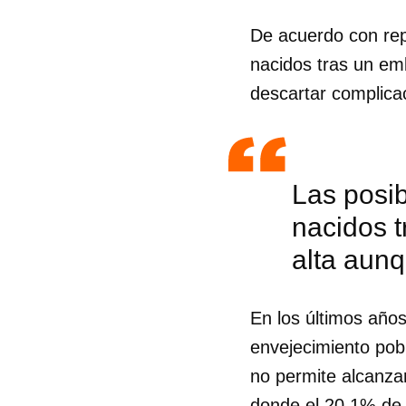
De acuerdo con repo
nacidos tras un e
descartar complica
Las posib
nacidos 
alta aun
En los últimos años
envejecimiento pobl
no permite alcanzar
donde el 20,1% de 