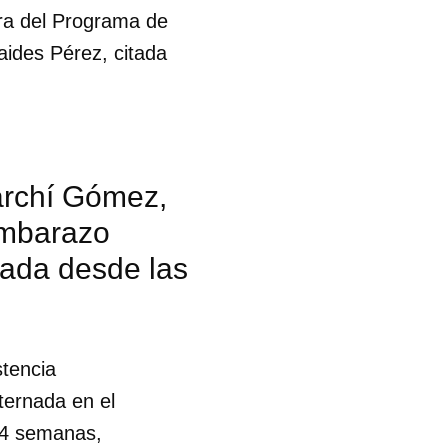
ora del Programa de
aides Pérez, citada
marchí Gómez,
 embarazo
nada desde las
stencia
ternada en el
34 semanas,