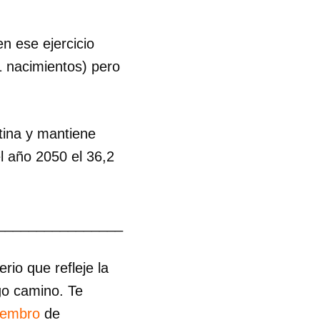
n ese ejercicio
1 nacimientos) pero
tina y mantiene
l año 2050 el 36,2
________________
io que refleje la
go camino. Te
iembro
de