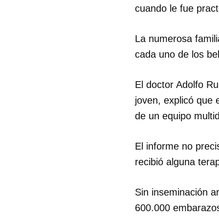
cuando le fue prac
La numerosa famili
cada uno de los beb
El doctor Adolfo Rui
joven, explicó que 
de un equipo multid
El informe no preci
recibió alguna tera
Guar
Sin inseminación art
Para
600.000 embarazo
cuen