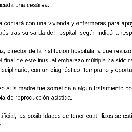
ticada una cesárea.
a contará con una vivienda y enfermeras para apoy
és tras su salida del hospital, según indicó la re
z, director de la institución hospitalaria que realiz
el final de este inusual embarazo múltiple ha sido r
isciplinario, con un diagnóstico "temprano y oportu
só si la madre fue sometida a algún tratamiento por 
pia de reproducción asistida.
dar como favorito
ificial, las posibilidades de tener cuatrillizos se es
 poder guardar como favorito, primero has de iniciar sesión con
s.
ta de 14ymedio.