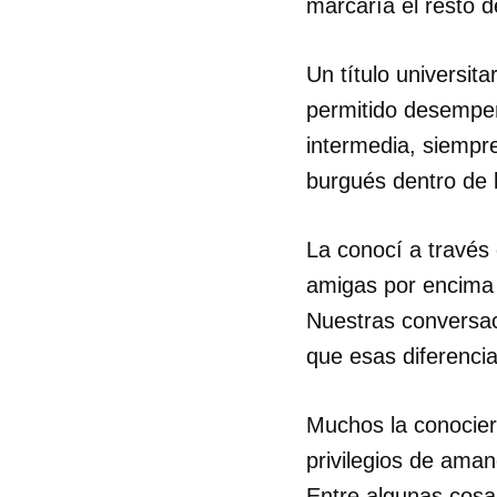
marcaría el resto d
Un título universita
permitido desempeñ
intermedia, siempre
burgués dentro de l
La conocí a través 
amigas por encima 
Nuestras conversac
que esas diferenci
Muchos la conociero
privilegios de aman
Entre algunas cosa