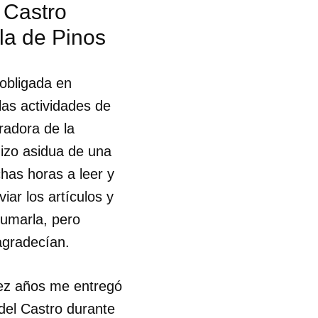
 Castro
sla de Pinos
R
obligada en
las actividades de
radora de la
hizo asidua de una
has horas a leer y
iar los artículos y
rumarla, pero
agradecían.
iez años me entregó
idel Castro durante