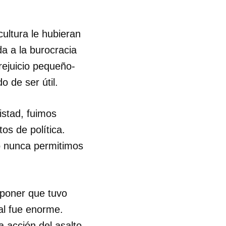
cultura le hubieran
a a la burocracia
prejuicio pequeño-
o de ser útil.
istad, fuimos
s de política.
o nunca permitimos
uponer que tuvo
ial fue enorme.
 acción del asalto