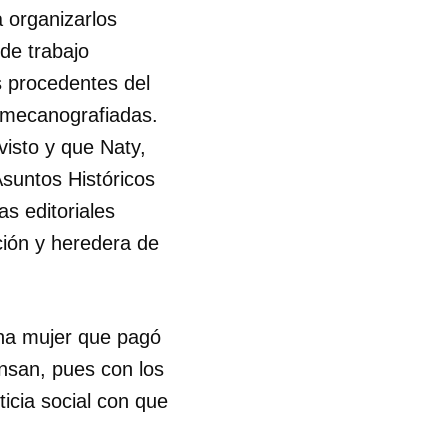
a organizarlos
de trabajo
s procedentes del
r mecanografiadas.
isto y que Naty,
Asuntos Históricos
as editoriales
ción y heredera de
una mujer que pagó
nsan, pues con los
ticia social con que