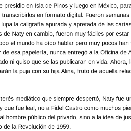
e presidio en Isla de Pinos y luego en México, par
transcribirlos en formato digital. Fueron semanas 
lupa la caligrafía apurada y apretada de las carta
as de Naty en cambio, fueron muy fáciles por esta
todo el mundo ha oído hablar pero muy pocos han v
r de esa papelería, nunca entregó a la Oficina de 
do ni quiso que se las publicaran en vida. Ahora, l
án la puja con su hija Alina, fruto de aquella rela
.
interés mediático que siempre despertó, Naty fue 
 y que fue leal, no a Fidel Castro como muchos pie
l hombre público del privado, sino a la idea de jus
nfo de la Revolución de 1959.