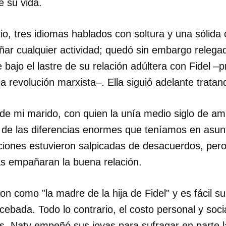
e su vida.
rio, tres idiomas hablados con soltura y una sólida 
ar cualquier actividad; quedó sin embargo relegad
 bajo el lastre de su relación adúltera con Fidel –
a revolución marxista–. Ella siguió adelante tratand
de mi marido, con quien la unía medio siglo de am
de las diferencias enormes que teníamos en asunto
iones estuvieron salpicadas de desacuerdos, per
as empañaran la buena relación.
n como "la madre de la hija de Fidel" y es fácil s
cebada. Todo lo contrario, el costo personal y soc
s, Naty empeñó sus joyas para sufragar en parte la