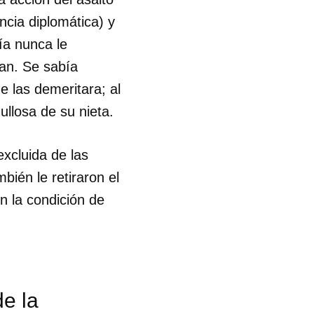
ncia diplomática) y
ía nunca le
ían. Se sabía
e las demeritara; al
ullosa de su nieta.
xcluida de las
bién le retiraron el
on la condición de
 tu
de la