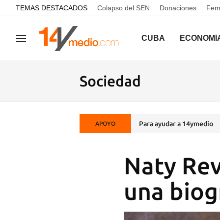
common.go-to-content
TEMAS DESTACADOS
Colapso del SEN
Donaciones
Femi
CUBA
ECONOMÍ
Navegación
Sociedad
Para ayudar a 14ymedio
APOYO
Naty Rev
una biog