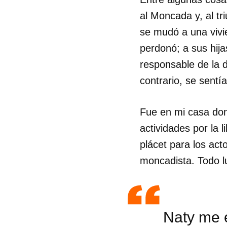
al Moncada y, al tr
se mudó a una vivi
perdonó; a sus hija
responsable de la d
contrario, se sentí
Fue en mi casa don
actividades por la 
plácet para los act
moncadista. Todo lu
Guar
Para
Naty me e
cuen