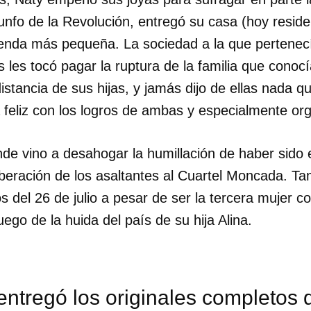
iunfo de la Revolución, entregó su casa (hoy reside
enda más pequeña. La sociedad a la que pertenec
s les tocó pagar la ruptura de la familia que conoc
istancia de sus hijas, y jamás dijo de ellas nada qu
a feliz con los logros de ambas y especialmente org
de vino a desahogar la humillación de haber sido e
liberación de los asaltantes al Cuartel Moncada. Tam
os del 26 de julio a pesar de ser la tercera mujer c
ego de la huida del país de su hija Alina.
dar como favorito
 poder guardar como favorito, primero has de iniciar sesión con
ntregó los originales completos 
ta de 14ymedio.