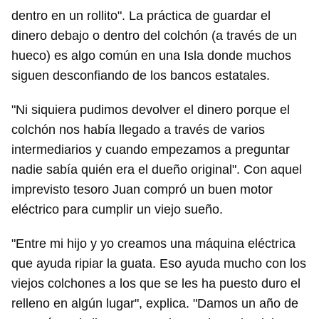
Guardar como favorito
dentro en un rollito". La práctica de guardar el
dinero debajo o dentro del colchón (a través de un
Para poder guardar como favorito, primero has de
iniciar sesión con tu cuenta de 14ymedio.
hueco) es algo común en una Isla donde muchos
siguen desconfiando de los bancos estatales.
INICIAR SESIÓN
CANCELAR
"Ni siquiera pudimos devolver el dinero porque el
colchón nos había llegado a través de varios
intermediarios y cuando empezamos a preguntar
nadie sabía quién era el dueño original". Con aquel
imprevisto tesoro Juan compró un buen motor
eléctrico para cumplir un viejo sueño.
"Entre mi hijo y yo creamos una máquina eléctrica
que ayuda ripiar la guata. Eso ayuda mucho con los
viejos colchones a los que se les ha puesto duro el
relleno en algún lugar", explica. "Damos un año de