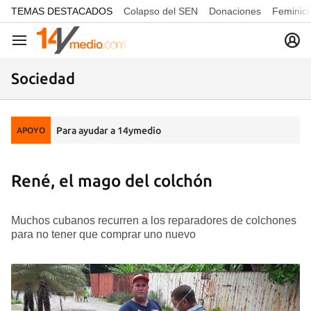
common.go-to-content
TEMAS DESTACADOS
Colapso del SEN
Donaciones
Feminici
Navegación
Sociedad
Para ayudar a 14ymedio
APOYO
René, el mago del colchón
Muchos cubanos recurren a los reparadores de colchones
para no tener que comprar uno nuevo