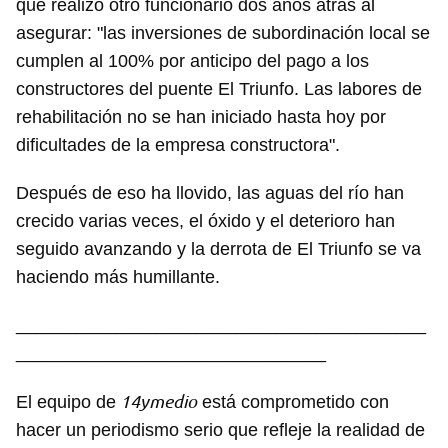
que realizó otro funcionario dos años atrás al
asegurar: "las inversiones de subordinación local se
cumplen al 100% por anticipo del pago a los
constructores del puente El Triunfo. Las labores de
Guardar como favorito
rehabilitación no se han iniciado hasta hoy por
dificultades de la empresa constructora".
Para poder guardar como favorito, primero has de
iniciar sesión con tu cuenta de 14ymedio.
Después de eso ha llovido, las aguas del río han
crecido varias veces, el óxido y el deterioro han
INICIAR SESIÓN
CANCELAR
seguido avanzando y la derrota de El Triunfo se va
haciendo más humillante.
_________________________________________
_______________________________
14ymedio
El equipo de
está comprometido con
hacer un periodismo serio que refleje la realidad de