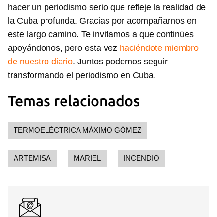
hacer un periodismo serio que refleje la realidad de
la Cuba profunda. Gracias por acompañarnos en
este largo camino. Te invitamos a que continúes
apoyándonos, pero esta vez
haciéndote miembro
de nuestro diario
. Juntos podemos seguir
transformando el periodismo en Cuba.
Temas relacionados
TERMOELÉCTRICA MÁXIMO GÓMEZ
Guardar como favorito
ARTEMISA
MARIEL
INCENDIO
Para poder guardar como favorito, primero has de
iniciar sesión con tu cuenta de 14ymedio.
INICIAR SESIÓN
CANCELAR