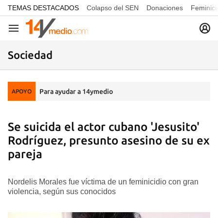
common.go-to-content
TEMAS DESTACADOS
Colapso del SEN
Donaciones
Feminici
Navegación
Sociedad
Para ayudar a 14ymedio
APOYO
Se suicida el actor cubano 'Jesusito'
Rodríguez, presunto asesino de su ex
pareja
Nordelis Morales fue víctima de un feminicidio con gran
violencia, según sus conocidos