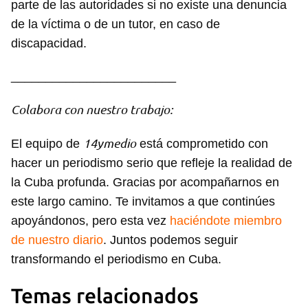
parte de las autoridades si no existe una denuncia
de la víctima o de un tutor, en caso de
discapacidad.
________________________
Colabora con nuestro trabajo:
14ymedio
El equipo de
está comprometido con
hacer un periodismo serio que refleje la realidad de
la Cuba profunda. Gracias por acompañarnos en
este largo camino. Te invitamos a que continúes
apoyándonos, pero esta vez
haciéndote miembro
de nuestro diario
. Juntos podemos seguir
transformando el periodismo en Cuba.
Guardar como favorito
Temas relacionados
Para poder guardar como favorito, primero has de