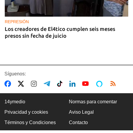
REPRESIÓN
Los creadores de El4tico cumplen seis meses
presos sin fecha de juicio
Síguenos:
14ymedio
Normas para comentar
Privacidad y cookies
Aviso Legal
BANCARIZACIÓN
Términos y Condiciones
Contacto
La ausencia de un mercado de divisas operativo