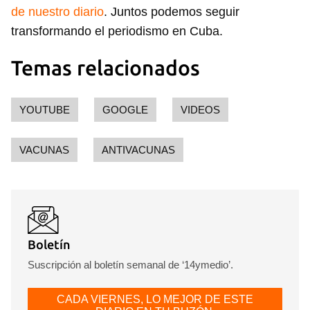
de nuestro diario
. Juntos podemos seguir
transformando el periodismo en Cuba.
Temas relacionados
YOUTUBE
GOOGLE
VIDEOS
VACUNAS
ANTIVACUNAS
Guardar como favorito
Para poder guardar como favorito, primero has de
iniciar sesión con tu cuenta de 14ymedio.
Boletín
INICIAR SESIÓN
CANCELAR
Suscripción al boletín semanal de ‘14ymedio’.
CADA VIERNES, LO MEJOR DE ESTE