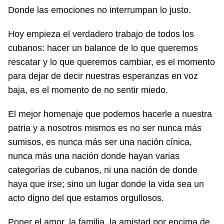
Para poder guardar como favorito, primero has de
Donde las emociones no interrumpan lo justo.
iniciar sesión con tu cuenta de 14ymedio.
Hoy empieza el verdadero trabajo de todos los
INICIAR SESIÓN
CANCELAR
cubanos: hacer un balance de lo que queremos
rescatar y lo que queremos cambiar, es el momento
para dejar de decir nuestras esperanzas en voz
baja, es el momento de no sentir miedo.
El mejor homenaje que podemos hacerle a nuestra
patria y a nosotros mismos es no ser nunca más
sumisos, es nunca más ser una nación cínica,
nunca más una nación donde hayan varias
categorías de cubanos, ni una nación de donde
haya que irse; sino un lugar donde la vida sea un
acto digno del que estamos orgullosos.
Poner el amor, la familia, la amistad por encima de