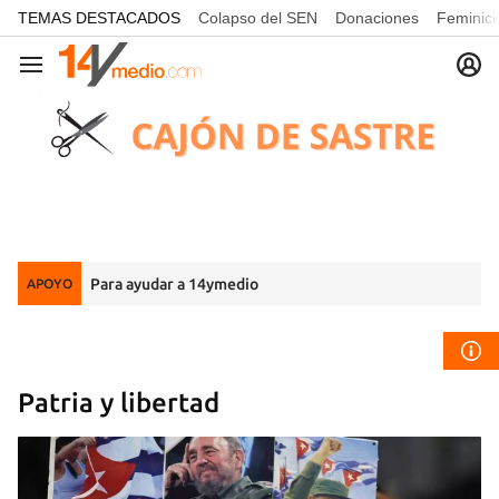
common.go-to-content
TEMAS DESTACADOS
Colapso del SEN
Donaciones
Feminici
Navegación
Para ayudar a 14ymedio
APOYO
Patria y libertad