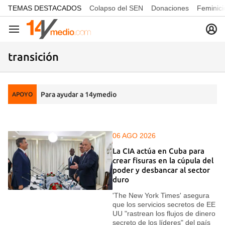
common.go-to-content
TEMAS DESTACADOS
Colapso del SEN
Donaciones
Feminici
Navegación
transición
Para ayudar a 14ymedio
APOYO
06 AGO 2026
La CIA actúa en Cuba para
crear fisuras en la cúpula del
poder y desbancar al sector
duro
'The New York Times' asegura
que los servicios secretos de EE
UU "rastrean los flujos de dinero
secreto de los líderes" del país