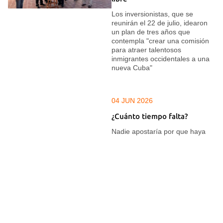
Los inversionistas, que se
reunirán el 22 de julio, idearon
un plan de tres años que
contempla "crear una comisión
para atraer talentosos
inmigrantes occidentales a una
nueva Cuba"
04 JUN 2026
¿Cuánto tiempo falta?
Nadie apostaría por que haya
que esperar los 62.000 milenios
que vaticinó alguien una vez, ni
tampoco las dos semanas (ya
transcurridas) que pronosticaron
los más optimistas
04 JUN 2026