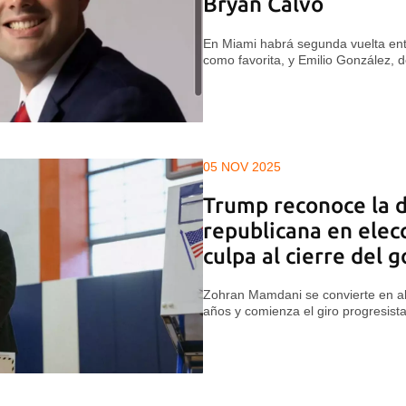
Bryan Calvo
En Miami habrá segunda vuelta entr
como favorita, y Emilio González, 
05 NOV 2025
Trump reconoce la 
republicana en elecc
culpa al cierre del 
Zohran Mamdani se convierte en al
años y comienza el giro progresista