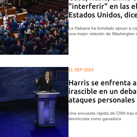
"interferir" en las 
Estados Unidos, dic
La Habana ha brindado apoyo a can
una mejor relación de Washington 
11 SEP 2024
Harris se enfrenta 
irascible en un deba
ataques personales
Una encuesta rápida de CNN tras e
demócrata como ganadora