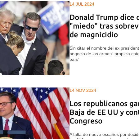
14 JUL 2024
Donald Trump dice 
"miedo" tras sobrevi
de magnicidio
Sin citar el nombre del ex presiden
negocio de las armas” propicia este
país”
14 NOV 2024
Los republicanos g
Baja de EE UU y con
Congreso
A falta de nueve escaños por decid