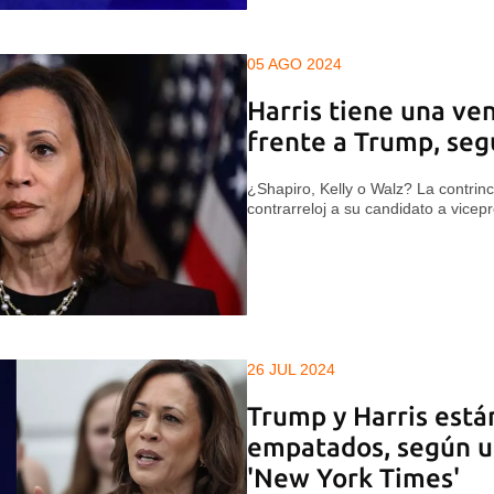
05 AGO 2024
Harris tiene una ve
frente a Trump, se
¿Shapiro, Kelly o Walz? La contrin
contrarreloj a su candidato a vicep
26 JUL 2024
Trump y Harris está
empatados, según u
'New York Times'