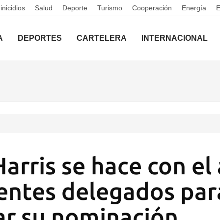
nicidios
Salud
Deporte
Turismo
Cooperación
Energía
A
DEPORTES
CARTELERA
INTERNACIONAL
arris se hace con el
ientes delegados par
ar su nominación