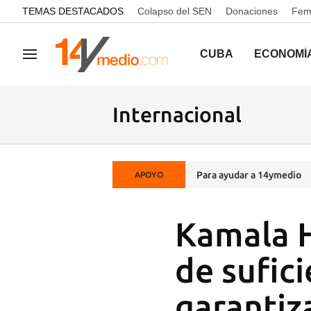
common.go-to-content
TEMAS DESTACADOS
Colapso del SEN
Donaciones
Femi
CUBA
ECONOMÍ
Navegación
Internacional
Para ayudar a 14ymedio
APOYO
Kamala H
de sufic
garantiz