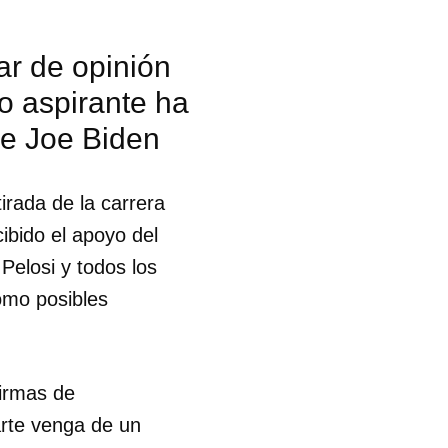
R
r de opinión
ro aspirante ha
de Joe Biden
irada de la carrera
ibido el apoyo del
elosi y todos los
omo posibles
firmas de
rte venga de un