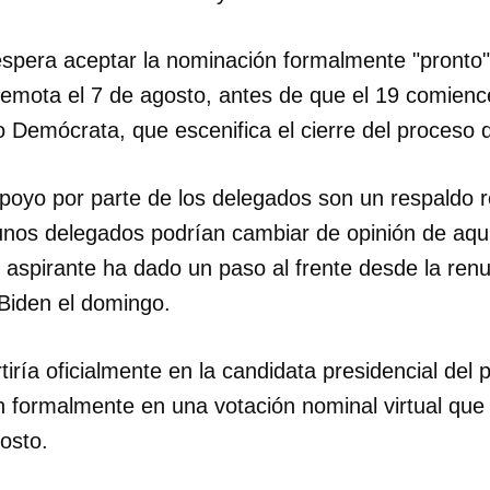
espera aceptar la nominación formalmente "pronto"
remota el 7 de agosto, antes de que el 19 comien
o Demócrata, que escenifica el cierre del proceso 
oyo por parte de los delegados son un respaldo r
unos delegados podrían cambiar de opinión de aquí
 aspirante ha dado un paso al frente desde la renu
 Biden el domingo.
tiría oficialmente en la candidata presidencial del 
n formalmente en una votación nominal virtual que
dar como favorito
osto.
 poder guardar como favorito, primero has de iniciar sesión con
ta de 14ymedio.