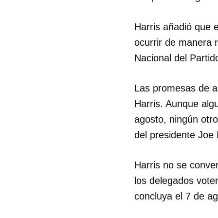
Harris añadió que 
ocurrir de manera 
Nacional del Partid
Las promesas de ap
Harris. Aunque alg
agosto, ningún otro
del presidente Joe
Harris no se conver
los delegados vote
Guar
concluya el 7 de ag
Para
cuen