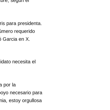
bre, según el
is para presidenta.
número requerido
ó Garcia en X.
idato necesita el
a por la
poyo necesario para
nia, estoy orgullosa