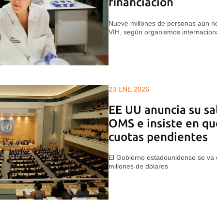
financiación
Nueve millones de personas aún no 
VIH, según organismos internacion
23 ENE 2026
EE UU anuncia su sal
OMS e insiste en qu
cuotas pendientes
El Gobierno estadounidense se va 
millones de dólares