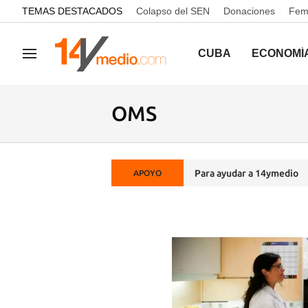
common.go-to-content
TEMAS DESTACADOS
Colapso del SEN
Donaciones
Femi
CUBA
ECONOMÍ
Navegación
OMS
Para ayudar a 14ymedio
APOYO