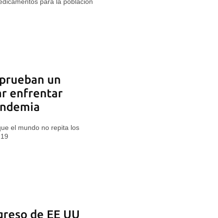
edicamentos para la población
aprueban un
ar enfrentar
andemia
ue el mundo no repita los
-19
greso de EE UU