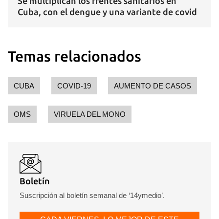
Se multiplican los frentes sanitarios en
Guardar como favorito
Cuba, con el dengue y una variante de covid
Para poder guardar como favorito, primero has de
iniciar sesión con tu cuenta de 14ymedio.
Temas relacionados
INICIAR SESIÓN
CANCELAR
CUBA
COVID-19
AUMENTO DE CASOS
OMS
VIRUELA DEL MONO
Boletín
Suscripción al boletín semanal de ‘14ymedio’.