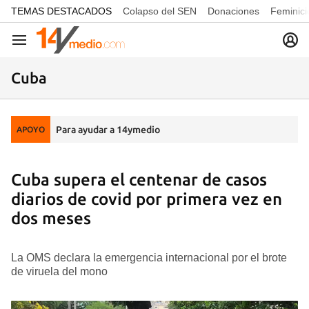
common.go-to-content
TEMAS DESTACADOS
Colapso del SEN
Donaciones
Feminici
Navegación
Cuba
Para ayudar a 14ymedio
APOYO
Cuba supera el centenar de casos
diarios de covid por primera vez en
dos meses
La OMS declara la emergencia internacional por el brote
de viruela del mono