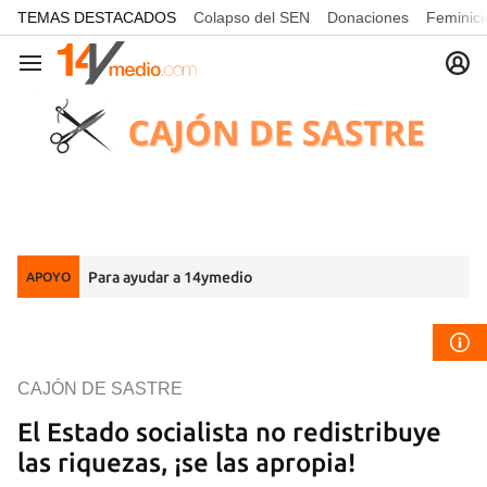
common.go-to-content
TEMAS DESTACADOS
Colapso del SEN
Donaciones
Feminici
Navegación
Para ayudar a 14ymedio
APOYO
CAJÓN DE SASTRE
El Estado socialista no redistribuye
las riquezas, ¡se las apropia!