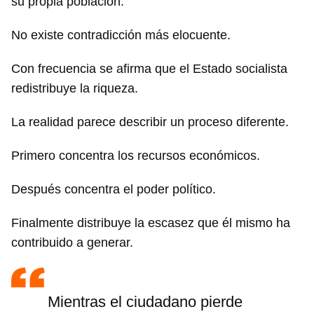
su propia población.
No existe contradicción más elocuente.
Con frecuencia se afirma que el Estado socialista
Guardar como favorito
redistribuye la riqueza.
Para poder guardar como favorito, primero has de
iniciar sesión con tu cuenta de 14ymedio.
La realidad parece describir un proceso diferente.
INICIAR SESIÓN
CANCELAR
Primero concentra los recursos económicos.
Después concentra el poder político.
Finalmente distribuye la escasez que él mismo ha
contribuido a generar.
Mientras el ciudadano pierde