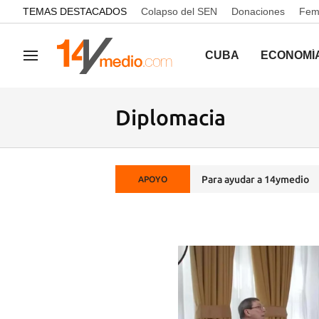
common.go-to-content
TEMAS DESTACADOS
Colapso del SEN
Donaciones
Femi
CUBA
ECONOMÍ
Navegación
Diplomacia
Para ayudar a 14ymedio
APOYO