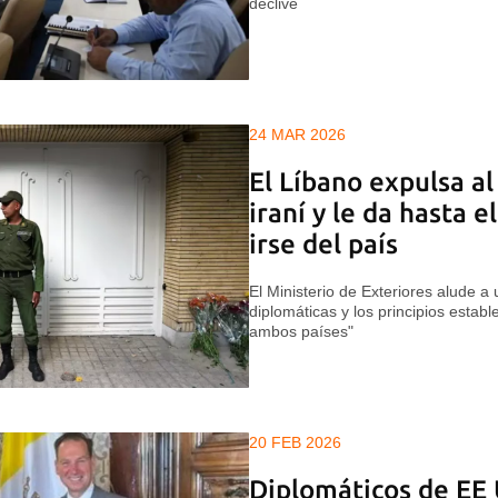
declive
24 MAR 2026
El Líbano expulsa a
iraní y le da hasta 
irse del país
El Ministerio de Exteriores alude a
diplomáticas y los principios establ
ambos países"
20 FEB 2026
Diplomáticos de EE