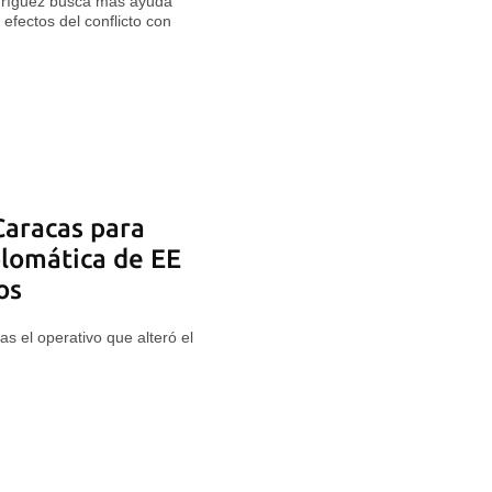
dríguez busca más ayuda
efectos del conflicto con
Caracas para
plomática de EE
os
as el operativo que alteró el