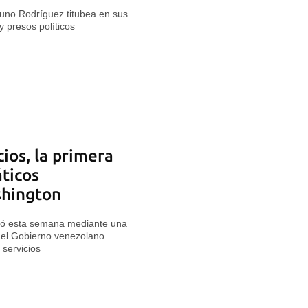
uno Rodríguez titubea en sus
y presos políticos
cios, la primera
áticos
shington
izó esta semana mediante una
 del Gobierno venezolano
 servicios