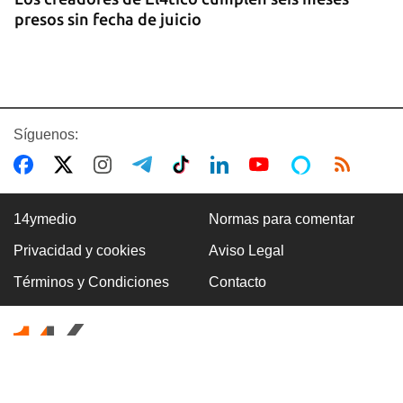
presos sin fecha de juicio
Síguenos:
14ymedio
Normas para comentar
Privacidad y cookies
Aviso Legal
BANCARIZACIÓN
Términos y Condiciones
Contacto
La ausencia de un mercado de divisas operativo
explica la escasez de efectivo en moneda
nacional