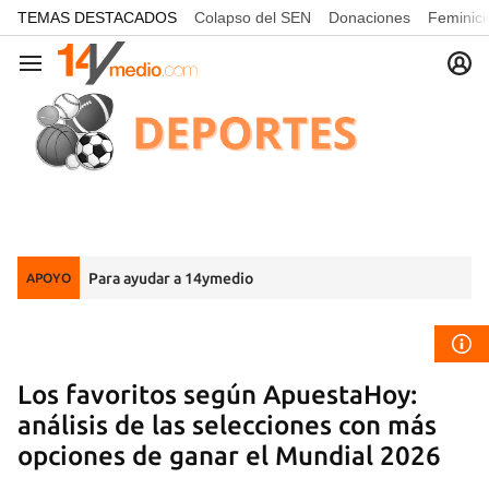
common.go-to-content
TEMAS DESTACADOS
Colapso del SEN
Donaciones
Feminici
Navegación
Para ayudar a 14ymedio
APOYO
Los favoritos según ApuestaHoy:
análisis de las selecciones con más
opciones de ganar el Mundial 2026