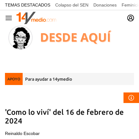
common.go-to-content
TEMAS DESTACADOS
Colapso del SEN
Donaciones
Feminici
Navegación
Para ayudar a 14ymedio
APOYO
'Como lo viví' del 16 de febrero de
2024
Reinaldo Escobar