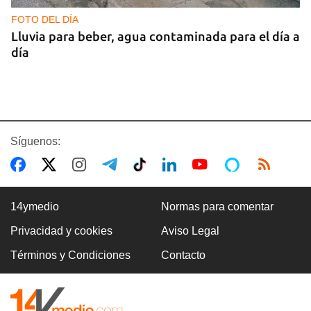
FOTO DEL DÍA
Lluvia para beber, agua contaminada para el día a
día
Síguenos:
14ymedio
Normas para comentar
Privacidad y cookies
Aviso Legal
COMERCIO
Términos y Condiciones
Contacto
La Cuevita, el verdadero mercado mayorista de
Cuba, abastece la economía nacional