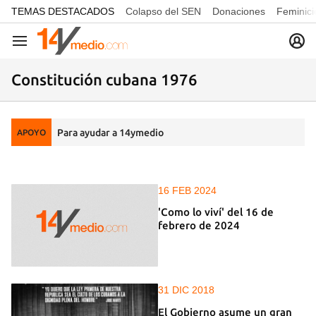
common.go-to-content
TEMAS DESTACADOS
Colapso del SEN
Donaciones
Feminici
Navegación
Constitución cubana 1976
Para ayudar a 14ymedio
APOYO
16 FEB 2024
'Como lo viví' del 16 de
febrero de 2024
31 DIC 2018
El Gobierno asume un gran