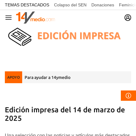
common.go-to-content
TEMAS DESTACADOS
Colapso del SEN
Donaciones
Feminici
Navegación
Para ayudar a 14ymedio
APOYO
Edición impresa del 14 de marzo de
2025
Una selección con las noticias y artículos más destacados