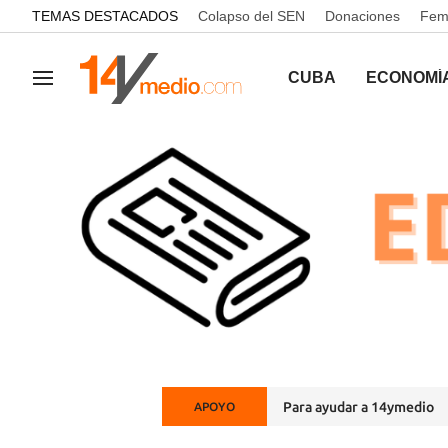
common.go-to-content
TEMAS DESTACADOS
Colapso del SEN
Donaciones
Femi
CUBA
ECONOMÍ
Navegación
Para ayudar a 14ymedio
APOYO