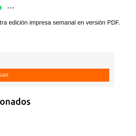
tra edición impresa semanal en versión PDF.
GAR
dar como favorito
ionados
 poder guardar como favorito, primero has de iniciar sesión con
ta de 14ymedio.
INICIAR SESIÓN
CANCELA