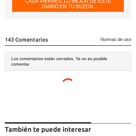
CADA VIERNES, LO MEJOR DE ESTE
DIARIO EN TU BUZÓN.
Guardar como favorito
Para poder guardar como favorito, primero has de
iniciar sesión con tu cuenta de 14ymedio.
INICIAR SESIÓN
CANCELAR
143 Comentarios
Normas de uso
Los comentarios están cerrados. Ya no es posible
comentar
También te puede interesar