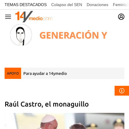
common.go-to-content
TEMAS DESTACADOS
Colapso del SEN
Donaciones
Feminici
Navegación
Para ayudar a 14ymedio
APOYO
Raúl Castro, el monaguillo