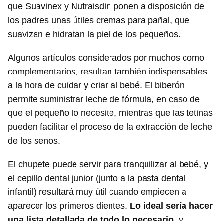
que Suavinex y Nutraisdin ponen a disposición de
los padres unas útiles cremas para pañal, que
suavizan e hidratan la piel de los pequeños.
Algunos artículos considerados por muchos como
complementarios, resultan también indispensables
Guardar como favorito
a la hora de cuidar y criar al bebé. El biberón
permite suministrar leche de fórmula, en caso de
Para poder guardar como favorito, primero has de
iniciar sesión con tu cuenta de 14ymedio.
que el pequeño lo necesite, mientras que las tetinas
pueden facilitar el proceso de la extracción de leche
INICIAR SESIÓN
CANCELAR
de los senos.
El chupete puede servir para tranquilizar al bebé, y
el cepillo dental junior (junto a la pasta dental
infantil) resultará muy útil cuando empiecen a
aparecer los primeros dientes.
Lo ideal sería hacer
una lista detallada de todo lo necesario
, y