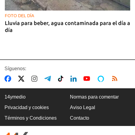
FOTO DEL DÍA
Lluvia para beber, agua contaminada para el día a
día
Síguenos:
14ymedio
Normas para comentar
Privacidad y cookies
Aviso Legal
COMERCIO
Términos y Condiciones
Contacto
La Cuevita, el verdadero mercado mayorista de
Cuba, abastece la economía nacional