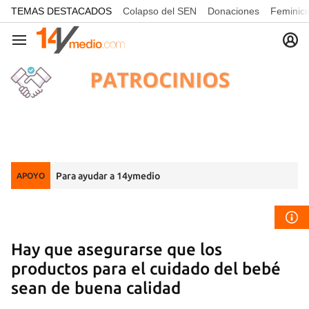
common.go-to-content
TEMAS DESTACADOS
Colapso del SEN
Donaciones
Feminici
Navegación
Para ayudar a 14ymedio
APOYO
Hay que asegurarse que los
productos para el cuidado del bebé
sean de buena calidad