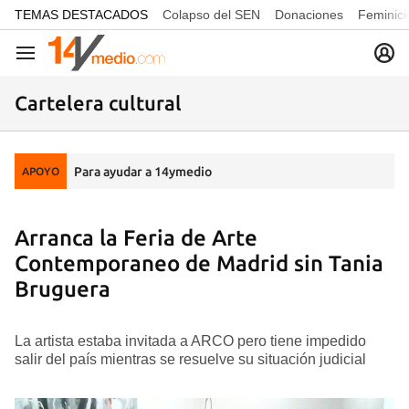
common.go-to-content
TEMAS DESTACADOS
Colapso del SEN
Donaciones
Feminici
Navegación
Cartelera cultural
Para ayudar a 14ymedio
APOYO
Arranca la Feria de Arte
Contemporaneo de Madrid sin Tania
Bruguera
La artista estaba invitada a ARCO pero tiene impedido
salir del país mientras se resuelve su situación judicial