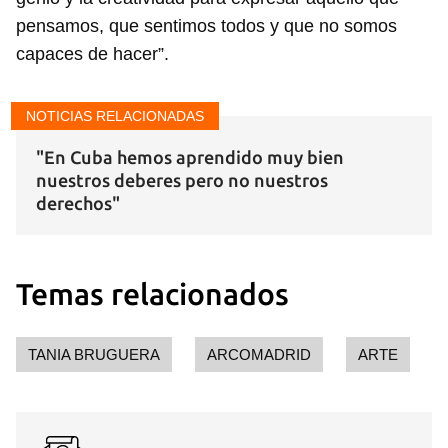
pensamos, que sentimos todos y que no somos
capaces de hacer”.
Guardar como favorito
NOTICIAS RELACIONADAS
Para poder guardar como favorito, primero has de
iniciar sesión con tu cuenta de 14ymedio.
"En Cuba hemos aprendido muy bien
nuestros deberes pero no nuestros
INICIAR SESIÓN
CANCELAR
derechos"
Temas relacionados
TANIA BRUGUERA
ARCOMADRID
ARTE