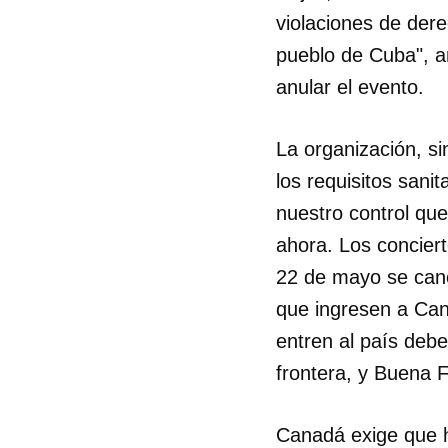
violaciones de der
pueblo de Cuba", a
anular el evento.
La organización, s
los requisitos sani
nuestro control qu
ahora. Los concier
22 de mayo se canc
que ingresen a Can
entren al país deb
frontera, y Buena F
Canadá exige que h