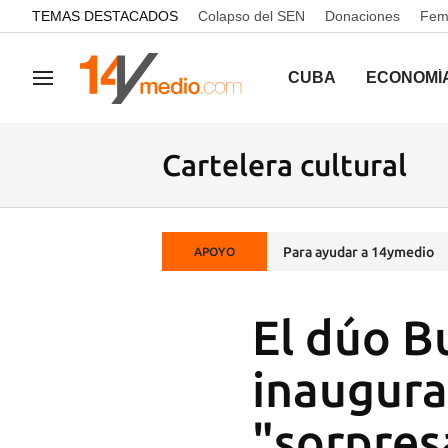
common.go-to-content
TEMAS DESTACADOS
Colapso del SEN
Donaciones
Femi
CUBA
ECONOMÍ
Navegación
Cartelera cultural
Para ayudar a 14ymedio
APOYO
El dúo B
inaugura
"sorpres