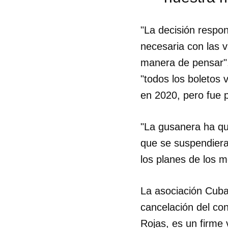
"La decisión respo
necesaria con las 
manera de pensar",
"todos los boletos
en 2020, pero fue 
"La gusanera ha que
que se suspendiera
los planes de los m
La asociación Cub
Guar
cancelación del con
Para
cuen
Rojas, es un firme