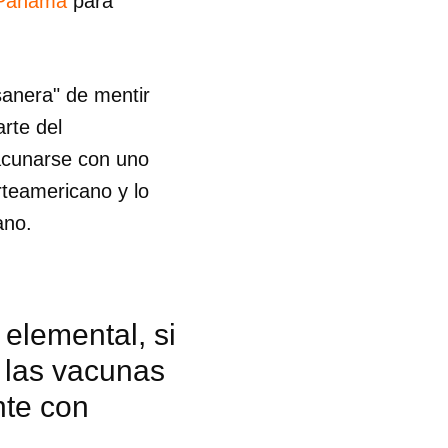
 Panamá
para
sanera" de mentir
rte del
vacunarse con uno
rteamericano y lo
ano.
elemental, si
 las vacunas
nte con