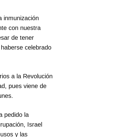
a inmunización
te con nuestra
esar de tener
a haberse celebrado
rios a la Revolución
ad, pues viene de
unes.
 pedido la
grupación, Israel
 tu
usos y las