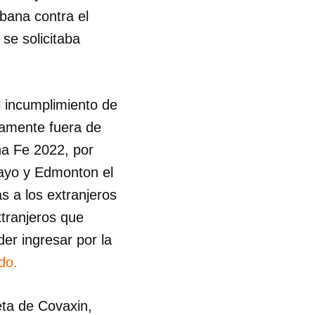
bana contra el
R
se solicitaba
l incumplimiento de
eramente fuera de
na Fe 2022, por
mayo y Edmonton el
s a los extranjeros
xtranjeros que
er ingresar por la
do.
ta de Covaxin,