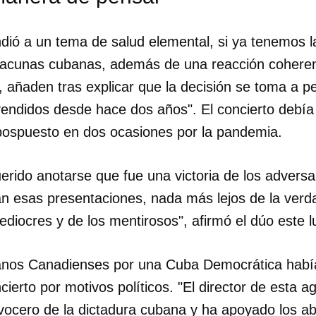
ndió a un tema de salud elemental, si ya tenemos l
vacunas cubanas, además de una reacción coheren
 añaden tras explicar que la decisión se toma a p
 vendidos desde hace dos años". El concierto debí
pospuesto en dos ocasiones por la pandemia.
rido anotarse que fue una victoria de los adversa
n esas presentaciones, nada más lejos de la verd
ediocres y de los mentirosos", afirmó el dúo este l
anos Canadienses por una Cuba Democrática había
dar como favorito
cierto por motivos políticos. "El director de esta a
 poder guardar como favorito, primero has de iniciar sesión con
ta de 14ymedio.
 vocero de la dictadura cubana y ha apoyado los ab