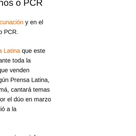
genos o PCR
acunación
y en el
 o PCR.
a Latina
que este
ante toda la
 que venden
gún Prensa Latina,
amá, cantará temas
or el dúo en marzo
ió a la