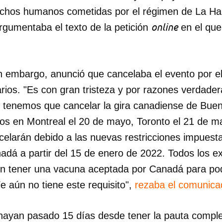
echos humanos cometidas por el régimen de La Ha
INICIAR SESIÓN
CANCELA
online
rgumentaba el texto de la petición
en el que 
in embargo, anunció que cancelaba el evento por e
tarios. "Es con gran tristeza y por razones verdad
e tenemos que cancelar la gira canadiense de Bue
tos en Montreal el 20 de mayo, Toronto el 21 de 
elarán debido a las nuevas restricciones impuesta
adá a partir del 15 de enero de 2022. Todos los e
en tener una vacuna aceptada por Canadá para pod
e aún no tiene este requisito",
rezaba el comunica
ayan pasado 15 días desde tener la pauta comple