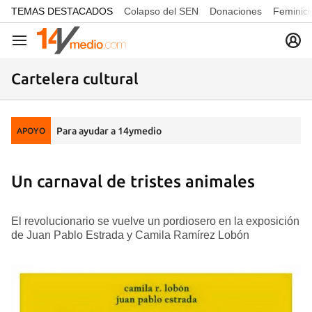
common.go-to-content
TEMAS DESTACADOS
Colapso del SEN
Donaciones
Feminici
Navegación
Cartelera cultural
Para ayudar a 14ymedio
APOYO
Un carnaval de tristes animales
El revolucionario se vuelve un pordiosero en la exposición
de Juan Pablo Estrada y Camila Ramírez Lobón