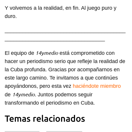
Y volvemos a la realidad, en fin. Al juego puro y
Guardar como favorito
duro.
Para poder guardar como favorito, primero has de
iniciar sesión con tu cuenta de 14ymedio.
_________________________________________
__________________________________
INICIAR SESIÓN
CANCELAR
14ymedio
El equipo de
está comprometido con
hacer un periodismo serio que refleje la realidad de
la Cuba profunda. Gracias por acompañarnos en
este largo camino. Te invitamos a que continúes
apoyándonos, pero esta vez
haciéndote miembro
14ymedio
de
. Juntos podemos seguir
transformando el periodismo en Cuba.
Temas relacionados