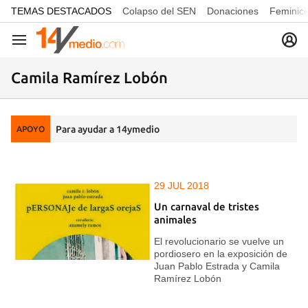
common.go-to-content
TEMAS DESTACADOS
Colapso del SEN
Donaciones
Feminici
Navegación
Camila Ramírez Lobón
Para ayudar a 14ymedio
APOYO
29 JUL 2018
Un carnaval de tristes
animales
El revolucionario se vuelve un
pordiosero en la exposición de
Juan Pablo Estrada y Camila
Ramírez Lobón