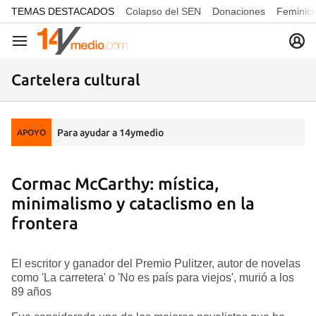
common.go-to-content
TEMAS DESTACADOS
Colapso del SEN
Donaciones
Feminici
Navegación
Cartelera cultural
Para ayudar a 14ymedio
APOYO
Cormac McCarthy: mística,
minimalismo y cataclismo en la
frontera
El escritor y ganador del Premio Pulitzer, autor de novelas
como 'La carretera' o 'No es país para viejos', murió a los
89 años