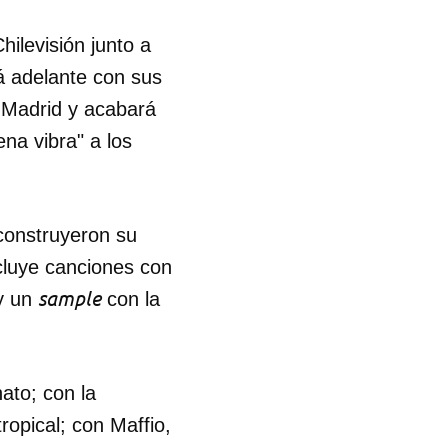
hilevisión junto a
rá adelante con sus
 Madrid y acabará
na vibra" a los
 construyeron su
cluye canciones con
sample
 y un
con la
nato; con la
 tu
ropical; con Maffio,