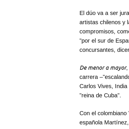
El dúo va a ser jur
artistas chilenos y
compromisos, como
"por el sur de Esp
concursantes, dice
De menor a mayor
,
carrera –"escaland
Carlos Vives, Indi
"reina de Cuba".
Guar
Con el colombiano
Para
española Martínez
cuen