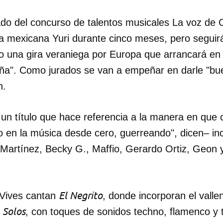
ado del concurso de talentos musicales La voz de C
 la mexicana Yuri durante cinco meses, pero segui
 una gira veraniega por Europa que arrancará en
aña". Como jurados se van a empeñar en darle "bue
n.
 un título que hace referencia a la manera en que
o en la música desde cero, guerreando", dicen– in
a Martínez, Becky G., Maffio, Gerardo Ortiz, Geon
dar como favorito
El Negrito
 Vives cantan
, donde incorporan el valle
 poder guardar como favorito, primero has de iniciar sesión con
Solos
,
, con toques de sonidos techno, flamenco y t
ta de 14ymedio.