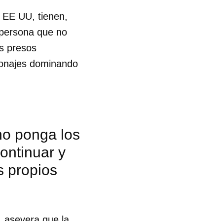
n EE UU, tienen,
 persona que no
s presos
sonajes dominando
no ponga los
ontinuar y
s propios
, asevera que la