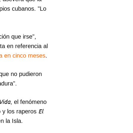
opios cubanos. "Lo
ión que irse",
ta en referencia al
ra en cinco meses
.
 que no pudieron
adura".
 Vida
, el fenómeno
El
 y los raperos
 la Isla.