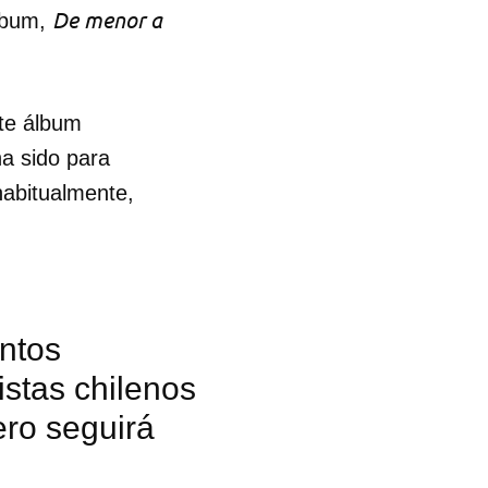
De menor a
álbum,
ste álbum
ha sido para
abitualmente,
entos
istas chilenos
ero seguirá