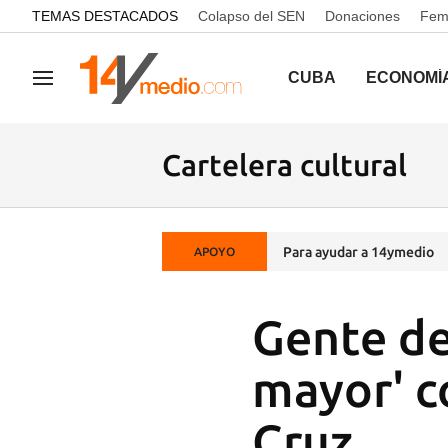
common.go-to-content
TEMAS DESTACADOS
Colapso del SEN
Donaciones
Femi
CUBA
ECONOMÍ
Navegación
Cartelera cultural
Para ayudar a 14ymedio
APOYO
Gente de
mayor' c
Cruz