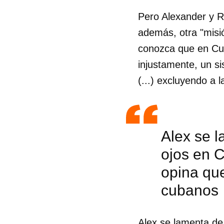
Pero Alexander y R
además, otra "misi
conozca que en Cub
injustamente, un s
(...) excluyendo a 
Alex se 
ojos en C
opina que
cubanos
Alex se lamenta de