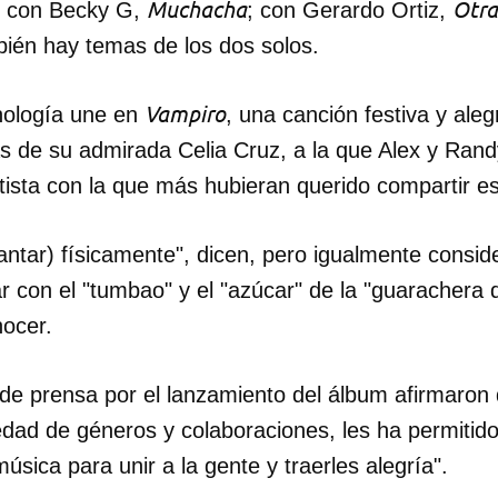
Muchacha
Otra
; con Becky G,
; con Gerardo Ortiz,
bién hay temas de los dos solos.
INICIAR SESIÓN
CANCELA
Vampiro
nología une en
, una canción festiva y aleg
s de su admirada Celia Cruz, a la que Alex y Ran
tista con la que más hubieran querido compartir e
antar) físicamente", dicen, pero igualmente consi
ar con el "tumbao" y el "azúcar" de la "guarachera 
ocer.
e prensa por el lanzamiento del álbum afirmaron
dad de géneros y colaboraciones, les ha permitido
úsica para unir a la gente y traerles alegría".