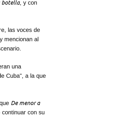
 botella
, y con
R
re, las voces de
dy mencionan al
scenario.
deran una
de Cuba", a la que
De menor a
 que
 continuar con su