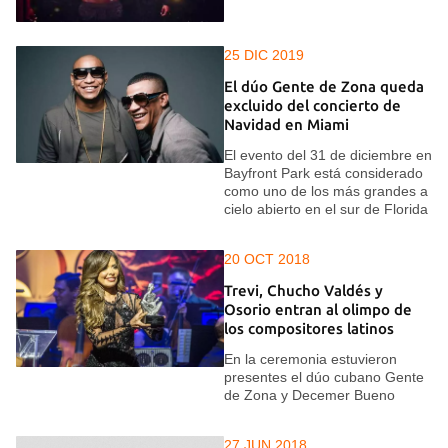
25 DIC 2019
El dúo Gente de Zona queda
excluido del concierto de
Navidad en Miami
El evento del 31 de diciembre en
Bayfront Park está considerado
como uno de los más grandes a
cielo abierto en el sur de Florida
20 OCT 2018
Trevi, Chucho Valdés y
Osorio entran al olimpo de
los compositores latinos
En la ceremonia estuvieron
presentes el dúo cubano Gente
de Zona y Decemer Bueno
27 JUN 2018