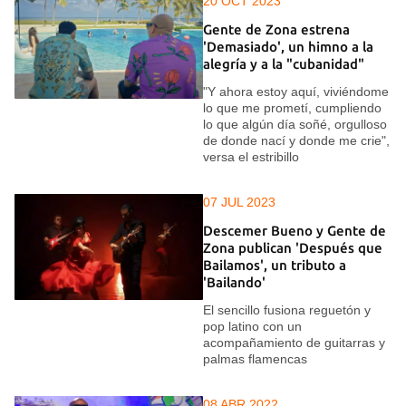
20 OCT 2023
Gente de Zona estrena
'Demasiado', un himno a la
alegría y a la "cubanidad"
"Y ahora estoy aquí, viviéndome
lo que me prometí, cumpliendo
lo que algún día soñé, orgulloso
de donde nací y donde me crie",
versa el estribillo
07 JUL 2023
Descemer Bueno y Gente de
Zona publican 'Después que
Bailamos', un tributo a
'Bailando'
El sencillo fusiona reguetón y
pop latino con un
acompañamiento de guitarras y
palmas flamencas
08 ABR 2022