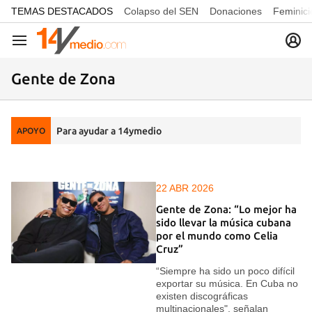
common.go-to-content
TEMAS DESTACADOS
Colapso del SEN
Donaciones
Feminici
Navegación
Gente de Zona
Para ayudar a 14ymedio
APOYO
22 ABR 2026
Gente de Zona: “Lo mejor ha
sido llevar la música cubana
por el mundo como Celia
Cruz”
“Siempre ha sido un poco difícil
exportar su música. En Cuba no
existen discográficas
multinacionales", señalan