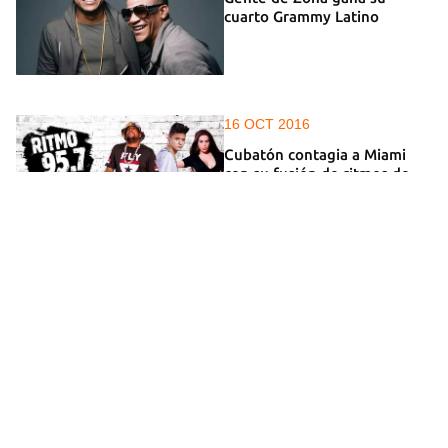
cuarto Grammy Latino
16 OCT 2016
Cubatón contagia a Miami
con su fusión de ritmos de
antaño y de milenios
07 OCT 2016
Gente de Zona gana el
premio al mejor disco tropical
en los Latin American Music
Awards
19 JUL 2016