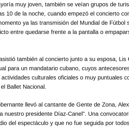
ayoría muy joven, también se veían grupos de turi
as 10 de la noche, cuando empezó el concierto co
momento ya las transmisión del Mundial de Fútbol
flicto entre quedarse frente a la pantalla o empapar
sistió también al concierto junto a su esposa, Lis
ual para un mandatario cubano, cuyos antecesores
y actividades culturales oficiales o muy puntuales 
el Ballet Nacional.
obernante llevó al cantante de Gente de Zona, Ale
dar como favorito
ra nuestro presidente Díaz-Canel". Una convocatori
 poder guardar como favorito, primero has de iniciar sesión con
dio del espectáculo y que no fue seguida por todo
ta de 14ymedio.