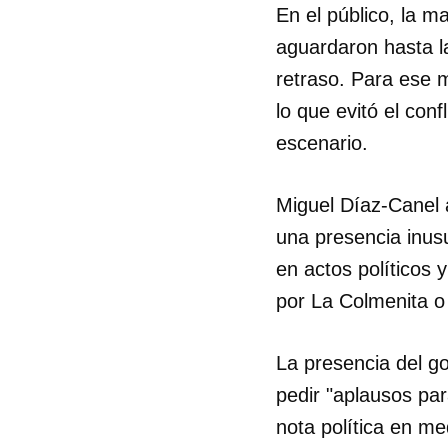
En el público, la m
aguardaron hasta l
retraso. Para ese 
lo que evitó el con
escenario.
Miguel Díaz-Canel a
una presencia inus
en actos políticos 
por La Colmenita o 
La presencia del g
Guar
pedir "aplausos pa
Para
nota política en me
cuen