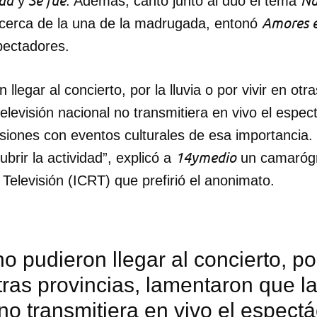
dad
Se fue
Na
y
. Además, cantó junto al dúo el tema
Amores e
 cerca de la una de la madrugada, entonó
pectadores.
llegar al concierto, por la lluvia o por vivir en otr
elevisión nacional no transmitiera en vivo el espe
siones con eventos culturales de esa importancia.
14ymedio
brir la actividad”, explicó a
un camarógra
elevisión (ICRT) que prefirió el anonimato.
o pudieron llegar al concierto, por
otras provincias, lamentaron que la
no transmitiera en vivo el espect