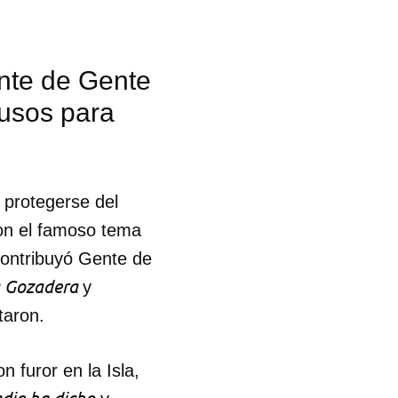
R
ante de Gente
ausos para
 protegerse del
con el famoso tema
ontribuyó Gente de
a Gozadera
y
taron.
 furor en la Isla,