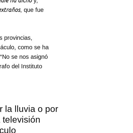
die ha dicho
y,
xtraños
, que fue
as provincias,
ctáculo, como se ha
 “No se nos asignó
fo del Instituto
 la lluvia o por
 televisión
áculo