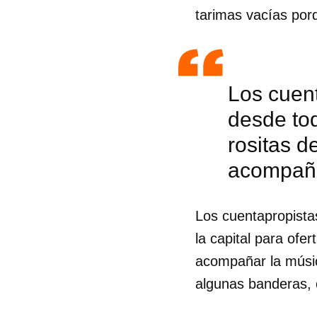
tarimas vacías porq
Los cuen
desde tod
rositas d
acompaña
Los cuentapropista
la capital para ofe
acompañar la músic
algunas banderas,