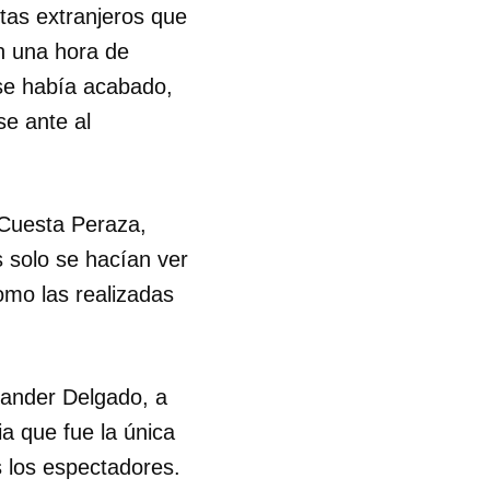
stas extranjeros que
n una hora de
 se había acabado,
se ante al
 Cuesta Peraza,
 solo se hacían ver
como las realizadas
xander Delgado, a
a que fue la única
 tu
s los espectadores.