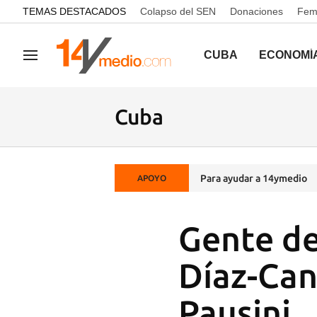
common.go-to-content
TEMAS DESTACADOS
Colapso del SEN
Donaciones
Femi
CUBA
ECONOMÍ
Navegación
Cuba
Para ayudar a 14ymedio
APOYO
Gente de
Díaz-Can
Pausini