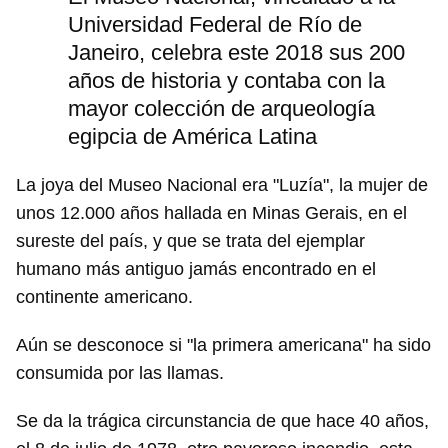
Universidad Federal de Río de
Para poder guardar como favorito, primero has de
Janeiro, celebra este 2018 sus 200
iniciar sesión con tu cuenta de 14ymedio.
años de historia y contaba con la
INICIAR SESIÓN
CANCELAR
mayor colección de arqueología
egipcia de América Latina
La joya del Museo Nacional era "Luzía", la mujer de
unos 12.000 años hallada en Minas Gerais, en el
sureste del país, y que se trata del ejemplar
humano más antiguo jamás encontrado en el
continente americano.
Aún se desconoce si "la primera americana" ha sido
consumida por las llamas.
Se da la trágica circunstancia de que hace 40 años,