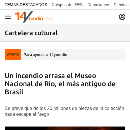
common.go-to-content
TEMAS DESTACADOS
Colapso del SEN
Donaciones
Feminici
Navegación
Cartelera cultural
Para ayudar a 14ymedio
APOYO
Un incendio arrasa el Museo
Nacional de Río, el más antiguo de
Brasil
Se prevé que de los 20 millones de piezas de la colección
nada escape al fuego