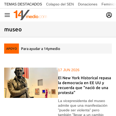
common.go-to-content
TEMAS DESTACADOS
Colapso del SEN
Donaciones
Feminici
Navegación
museo
Para ayudar a 14ymedio
APOYO
17 JUN 2026
El New York Historical repasa
la democracia en EE UU y
recuerda que "nació de una
protesta"
La vicepresidenta del museo
admite que una manifestación
"puede ser violenta" pero
también "llevar a un cambio