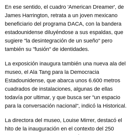
En ese sentido, el cuadro 'American Dreamer', de
James Harrington, retrata a un joven mexicano
beneficiario del programa DACA, con la bandera
estadounidense diluyéndose a sus espaldas, que
sugiere "la desintegración de un sueño" pero
Guardar como favorito
también su "fusión" de identidades.
Para poder guardar como favorito, primero has de
iniciar sesión con tu cuenta de 14ymedio.
La exposición inaugura también una nueva ala del
museo, el Ala Tang para la Democracia
INICIAR SESIÓN
CANCELAR
Estadounidense, que abarca unos 6.600 metros
cuadrados de instalaciones, algunas de ellas
todavía por ultimar, y que busca ser "un espacio
para la conversación nacional", indicó la Historical.
La directora del museo, Louise Mirrer, destacó el
hito de la inauguración en el contexto del 250