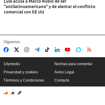
Lula acusa a Marco Rubio de ser
"antilatinoamericano" y de alentar el conflicto
comercial con EE UU
Síguenos:
14ymedio
Normas para comentar
Privacidad y cookies
Aviso Legal
GASOLINA
Términos y Condiciones
Contacto
En la Vía Blanca surgen puestos de venta de
gasolina en botellas de un litro