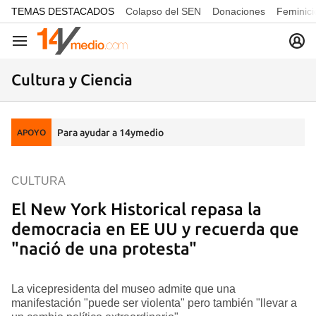
common.go-to-content
TEMAS DESTACADOS
Colapso del SEN
Donaciones
Feminici
Navegación
Cultura y Ciencia
Para ayudar a 14ymedio
APOYO
CULTURA
El New York Historical repasa la
democracia en EE UU y recuerda que
"nació de una protesta"
La vicepresidenta del museo admite que una
manifestación "puede ser violenta" pero también "llevar a