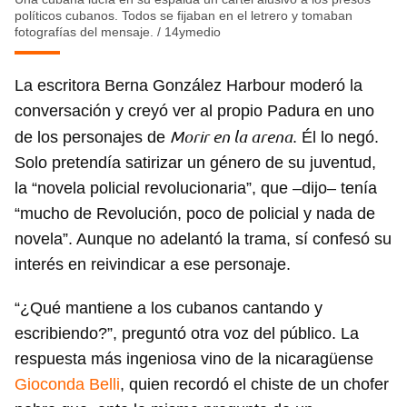
políticos cubanos. Todos se fijaban en el letrero y tomaban
fotografías del mensaje.
/
14ymedio
La escritora Berna González Harbour moderó la
conversación y creyó ver al propio Padura en uno
Morir en la arena
de los personajes de
. Él lo negó.
Solo pretendía satirizar un género de su juventud,
la “novela policial revolucionaria”, que –dijo– tenía
Guardar como favorito
“mucho de Revolución, poco de policial y nada de
Para poder guardar como favorito, primero has de
novela”. Aunque no adelantó la trama, sí confesó su
iniciar sesión con tu cuenta de 14ymedio.
interés en reivindicar a ese personaje.
INICIAR SESIÓN
CANCELAR
“¿Qué mantiene a los cubanos cantando y
escribiendo?”, preguntó otra voz del público. La
respuesta más ingeniosa vino de la nicaragüense
Gioconda Belli
, quien recordó el chiste de un chofer