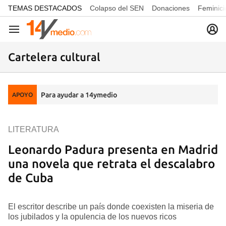
common.go-to-content
TEMAS DESTACADOS
Colapso del SEN
Donaciones
Feminici
Navegación
Cartelera cultural
Para ayudar a 14ymedio
APOYO
LITERATURA
Leonardo Padura presenta en Madrid
una novela que retrata el descalabro
de Cuba
El escritor describe un país donde coexisten la miseria de
los jubilados y la opulencia de los nuevos ricos