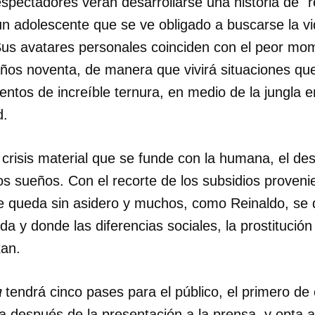
 espectadores verán desarrollarse una historia de "
un adolescente que se ve obligado a buscarse la vi
Sus avatares personales coinciden con el peor mom
ños noventa, de manera que vivirá situaciones qu
ntos de increíble ternura, en medio de la jungla 
d.
a crisis material que se funde con la humana, el de
 los sueños. Con el recorte de los subsidios proveni
 se queda sin asidero y muchos, como Reinaldo, se
a y donde las diferencias sociales, la prostitución
tan.
a
tendrá cinco pases para el público, el primero de 
ía después de la presentación a la prensa, y opta 