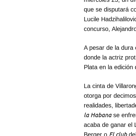
que se disputará c
Lucile Hadzihalilov
concurso, Alejandro
A pesar de la dura
donde la actriz pro
Plata en la edición
La cinta de Villaro
otorga por decimose
Guar
realidades, liberta
Para
la Habana
se enfre
cuen
acaba de ganar el 
El club
Berger o
del