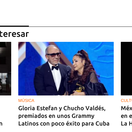
teresar
MÚSICA
CULT
Gloria Estefan y Chucho Valdés,
Méx
premiados en unos Grammy
en e
n
Latinos con poco éxito para Cuba
La 