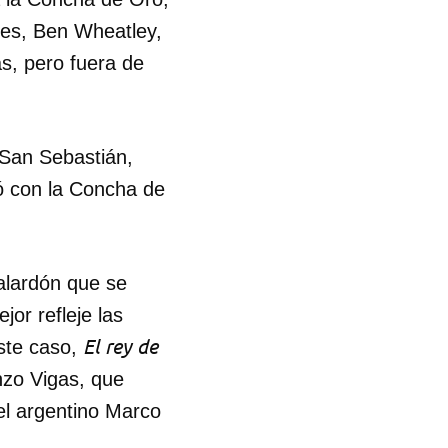
ies, Ben Wheatley,
as, pero fuera de
 San Sebastián,
ó con la Concha de
alardón que se
jor refleje las
El rey de
este caso,
 tu
nzo Vigas, que
l argentino Marco
R