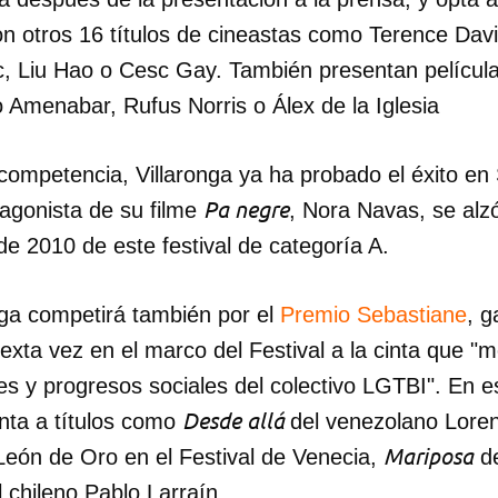
on otros 16 títulos de cineastas como Terence Dav
ic, Liu Hao o Cesc Gay. También presentan películ
 Amenabar, Rufus Norris o Álex de la Iglesia
 competencia, Villaronga ya ha probado el éxito en
Pa negre
tagonista de su filme
, Nora Navas, se alz
 de 2010 de este festival de categoría A.
nga competirá también por el
Premio Sebastiane
, g
xta vez en el marco del Festival a la cinta que "me
dar como favorito
des y progresos sociales del colectivo LGTBI". En 
 poder guardar como favorito, primero has de iniciar sesión con
Desde allá
nta a títulos como
del venezolano Lore
ta de 14ymedio.
Mariposa
León de Oro en el Festival de Venecia,
de
 chileno Pablo Larraín.
INICIAR SESIÓN
CANCELA