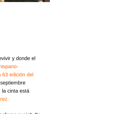
ivir y donde el
 hispano-
a 63 edición del
e septiembre
 la cinta está
rez.