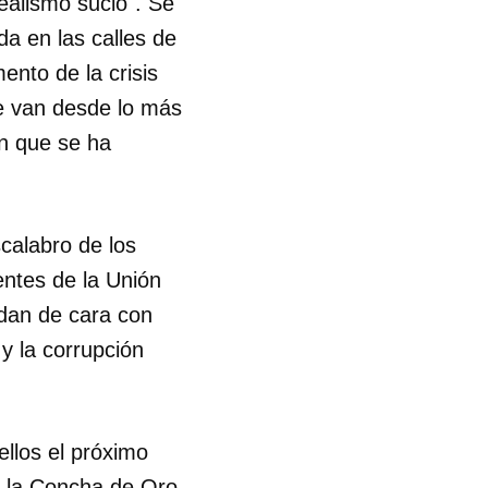
realismo sucio". Se
da en las calles de
ento de la crisis
e van desde lo más
en que se ha
scalabro de los
entes de la Unión
 dan de cara con
 y la corrupción
ellos el próximo
a la Concha de Oro,