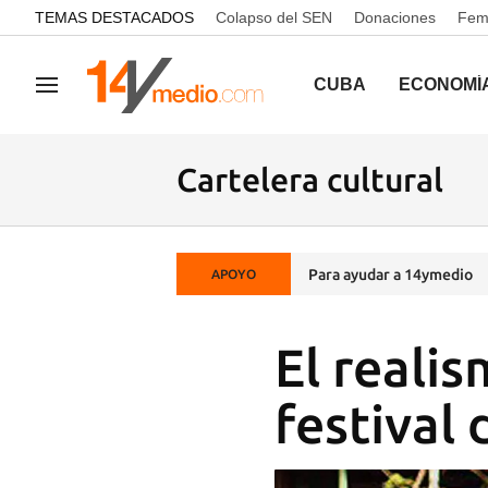
common.go-to-content
TEMAS DESTACADOS
Colapso del SEN
Donaciones
Femi
CUBA
ECONOMÍ
Navegación
Cartelera cultural
Para ayudar a 14ymedio
APOYO
El realis
festival