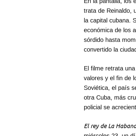
En la pantalla, los
trata de Reinaldo, 
la capital cubana. 
económica de los a
sórdido hasta mome
convertido la ciuda
El filme retrata un
valores y el fin de
Soviética, el país
otra Cuba, más crud
policial se acrecien
El rey de La Haban
miércoles 23, un d