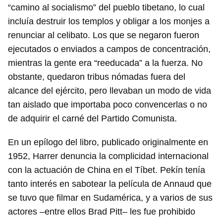
“camino al socialismo” del pueblo tibetano, lo cual
Para poder guardar como favorito, primero has de
incluía destruir los templos y obligar a los monjes a
iniciar sesión con tu cuenta de 14ymedio.
renunciar al celibato. Los que se negaron fueron
INICIAR SESIÓN
CANCELAR
ejecutados o enviados a campos de concentración,
mientras la gente era “reeducada” a la fuerza. No
obstante, quedaron tribus nómadas fuera del
alcance del ejército, pero llevaban un modo de vida
tan aislado que importaba poco convencerlas o no
de adquirir el carné del Partido Comunista.
En un epílogo del libro, publicado originalmente en
1952, Harrer denuncia la complicidad internacional
con la actuación de China en el Tíbet. Pekín tenía
tanto interés en sabotear la película de Annaud que
se tuvo que filmar en Sudamérica, y a varios de sus
actores –entre ellos Brad Pitt– les fue prohibido