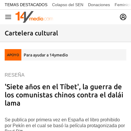
common.go-to-content
TEMAS DESTACADOS
Colapso del SEN
Donaciones
Feminici
Navegación
Cartelera cultural
Para ayudar a 14ymedio
APOYO
RESEÑA
'Siete años en el Tíbet', la guerra de
los comunistas chinos contra el dalái
lama
Se publica por primera vez en España el libro prohibido
por Pekín en el cual se basó la película protagonizada por