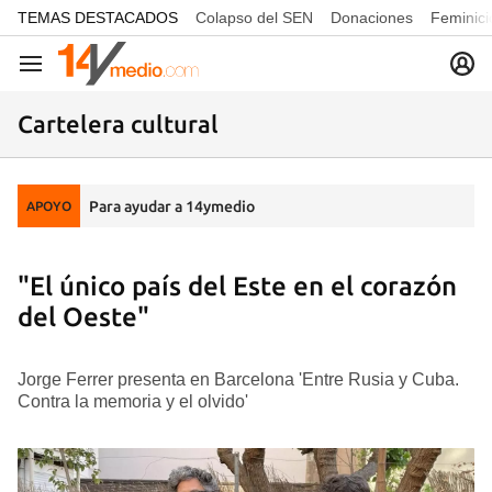
common.go-to-content
TEMAS DESTACADOS
Colapso del SEN
Donaciones
Feminici
Navegación
Cartelera cultural
Para ayudar a 14ymedio
APOYO
"El único país del Este en el corazón
del Oeste"
Jorge Ferrer presenta en Barcelona 'Entre Rusia y Cuba.
Contra la memoria y el olvido'