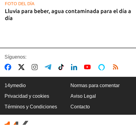
FOTO DEL DÍA
Lluvia para beber, agua contaminada para el día a
día
Síguenos:
14ymedio
Normas para comentar
Privacidad y cookies
Aviso Legal
COMERCIO
Términos y Condiciones
Contacto
La Cuevita, el verdadero mercado mayorista de
Cuba, abastece la economía nacional