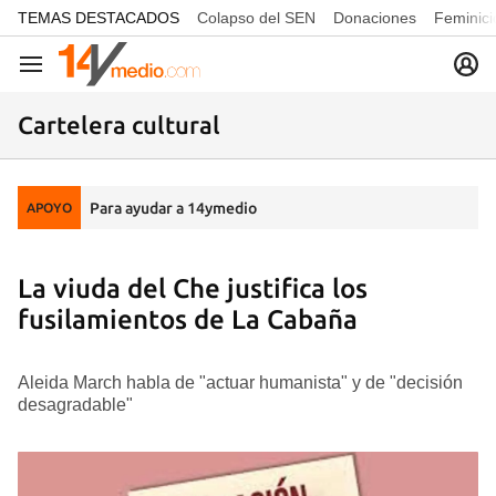
common.go-to-content
TEMAS DESTACADOS
Colapso del SEN
Donaciones
Feminici
Navegación
Cartelera cultural
Para ayudar a 14ymedio
APOYO
La viuda del Che justifica los
fusilamientos de La Cabaña
Aleida March habla de "actuar humanista" y de "decisión
desagradable"