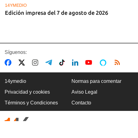
14YMEDIO
Edición impresa del 7 de agosto de 2026
Síguenos:
14ymedio
Normas para comentar
Privacidad y cookies
Aviso Legal
DEPORTACIONES EE UU
Términos y Condiciones
Contacto
El ICE envía a la fuerza a migrantes, entre ellos
cuatro cubanos, a la República Centroafricana