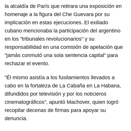
la alcaldía de París que retirara una exposición en
homenaje a la figura del Che Guevara por su
implicación en estas ejecuciones. El exiliado
cubano mencionaba la participación del argentino
en los "tribunales revolucionarios" y su
responsabilidad en una comisión de apelación que
"jamás conmutó una sola sentencia capital" para
rechazar el evento.
"Él mismo asistía a los fusilamientos llevados a
cabo en la fortaleza de La Cabaña en La Habana,
difundidos por televisión y por los noticieros
cinematográficos", apuntó Machover, quien logró
Guardar como favorito
recopilar decenas de firmas para apoyar su
Para poder guardar como favorito, primero has de
denuncia.
iniciar sesión con tu cuenta de 14ymedio.