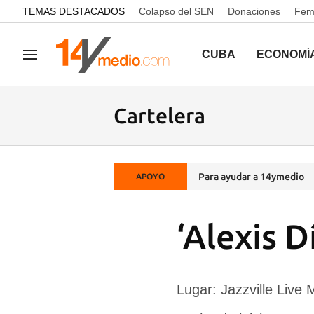
common.go-to-content
TEMAS DESTACADOS
Colapso del SEN
Donaciones
Femi
CUBA
ECONOMÍ
Navegación
Cartelera
Para ayudar a 14ymedio
APOYO
‘Alexis 
Lugar: Jazzville Live