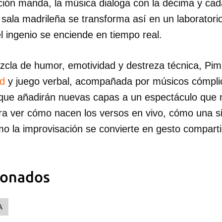
ción manda, la música dialoga con la décima y ca
a sala madrileña se transforma así en un laboratori
l ingenio se enciende en tiempo real.
zcla de humor, emotividad y destreza técnica, Pi
ad
y juego verbal, acompañada por músicos cómpli
 que añadirán nuevas capas a un espectáculo que n
a ver cómo nacen los versos en vivo, cómo una s
mo la improvisación se convierte en gesto compart
dar como favorito
 poder guardar como favorito, primero has de iniciar sesión con
ionados
ta de 14ymedio.
INICIAR SESIÓN
CANCELA
A