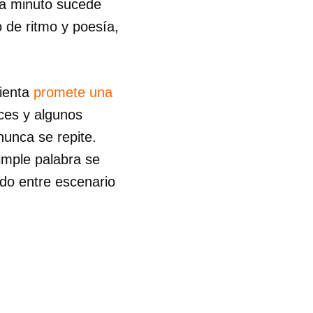
da minuto sucede
o de ritmo y poesía,
mienta
promete una
ces y algunos
unca se repite.
imple palabra se
ido entre escenario
 tu
R