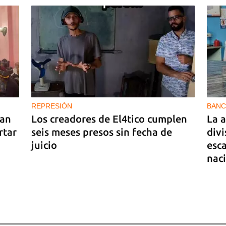
REPRESIÓN
BANC
ran
Los creadores de El4tico cumplen
La 
rtar
seis meses presos sin fecha de
divi
juicio
esc
nac