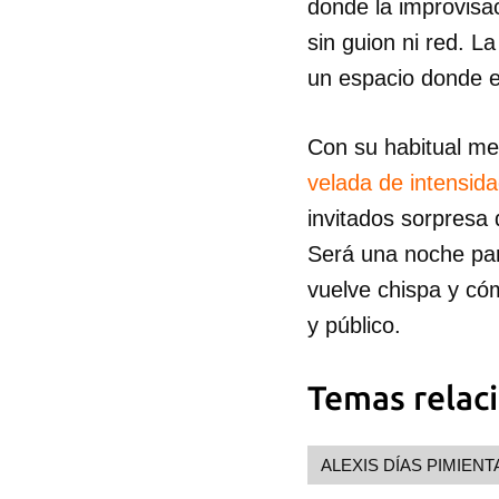
donde la improvisa
sin guion ni red. L
un espacio donde e
Con su habitual me
velada de intensid
invitados sorpresa
Será una noche par
vuelve chispa y có
y público.
Guar
Para
Temas relac
cuen
ALEXIS DÍAS PIMIENT