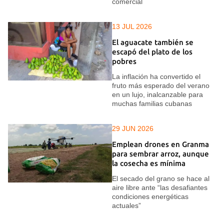
comercial
13 JUL 2026
El aguacate también se
escapó del plato de los
pobres
La inflación ha convertido el
fruto más esperado del verano
en un lujo, inalcanzable para
muchas familias cubanas
29 JUN 2026
Emplean drones en Granma
para sembrar arroz, aunque
la cosecha es mínima
El secado del grano se hace al
aire libre ante “las desafiantes
condiciones energéticas
actuales”