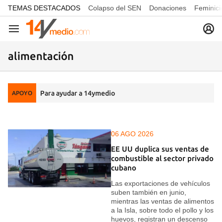
common.go-to-content
TEMAS DESTACADOS
Colapso del SEN
Donaciones
Feminici
Navegación
alimentación
Para ayudar a 14ymedio
APOYO
06 AGO 2026
EE UU duplica sus ventas de
combustible al sector privado
cubano
Las exportaciones de vehículos
suben también en junio,
mientras las ventas de alimentos
a la Isla, sobre todo el pollo y los
huevos, registran un descenso