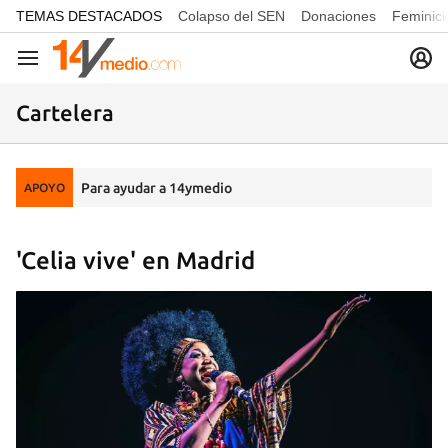
common.go-to-content
TEMAS DESTACADOS
Colapso del SEN
Donaciones
Feminici
Navegación
Cartelera
Para ayudar a 14ymedio
APOYO
'Celia vive' en Madrid