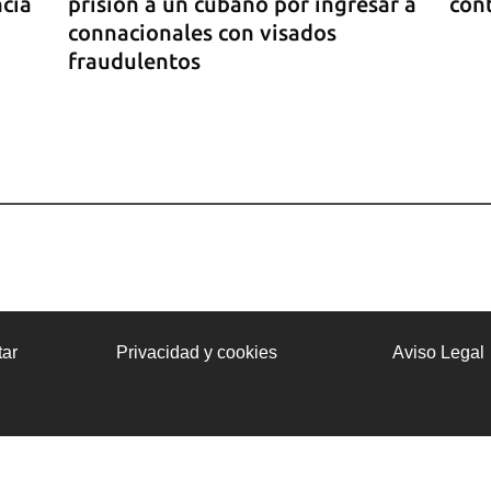
ncia
prisión a un cubano por ingresar a
cont
connacionales con visados
fraudulentos
ado
ar
Privacidad y cookies
Aviso Legal
a