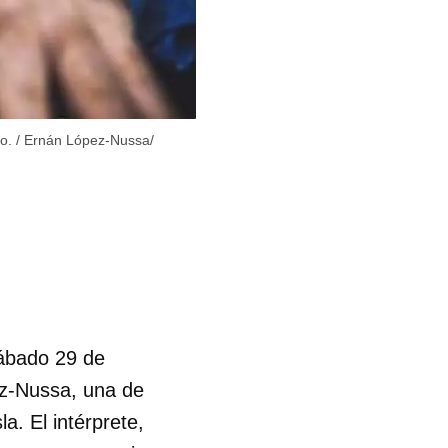
o.
/
Ernán López-Nussa/
sábado 29 de
ez-Nussa, una de
a. El intérprete,