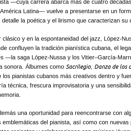
lista —cuya carrera abarca más de cuatro décadas
América Latina— vuelve a presentarse en un form
detalle la poética y el lirismo que caracterizan su 
r clásico y en la espontaneidad del jazz, López-Nu
nde confluyen la tradición pianística cubana, el leg
ares —la saga López-Nussa y los Vitier–García-Mar
Sacrilegio
Danza de los 
da sonora. Álbumes como
,
e los pianistas cubanos más creativos dentro y fuer
a técnica, frescura improvisatoria y una sensibili
memoria.
además una oportunidad para reencontrarse con al
dar como favorito
emblemáticas del pianista, así como con nuevas
 poder guardar como favorito, primero has de iniciar sesión con