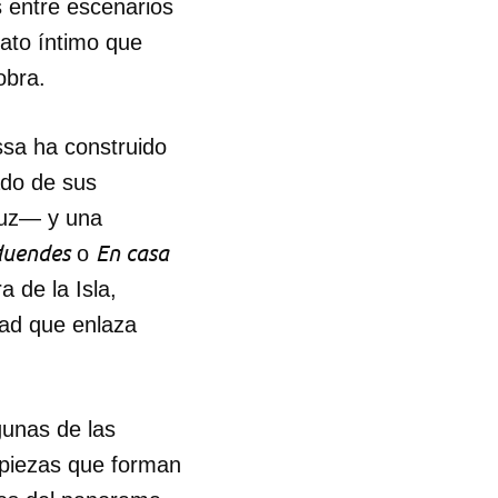
 entre escenarios
ato íntimo que
obra.
ssa ha construido
ado de sus
ruz— y una
duendes
En casa
o
a de la Isla,
dad que enlaza
gunas de las
 piezas que forman
 tu