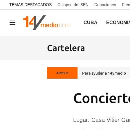
common.go-to-content
TEMAS DESTACADOS
Colapso del SEN
Donaciones
Femi
CUBA
ECONOMÍ
Navegación
Cartelera
Para ayudar a 14ymedio
APOYO
Conciert
Lugar: Casa Vitier Ga