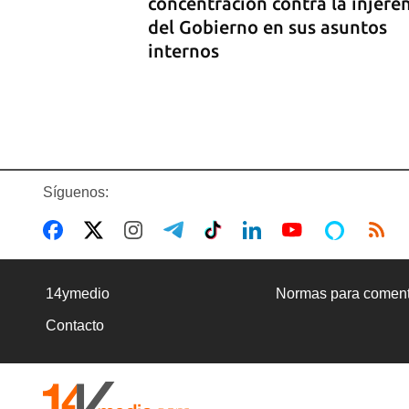
concentración contra la injere
del Gobierno en sus asuntos
internos
Síguenos:
COMERCIO
La Cuevita, el verdadero merc
14ymedio
Normas para coment
mayorista de Cuba, abastece l
Contacto
economía nacional