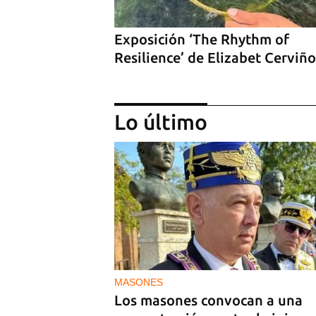
Exposición ‘The Rhythm of
Resilience’ de Elizabet Cerviño
Lo último
‘Sensación Azul’, de Reynerio
Tamayo
MASONES
Los masones convocan a una