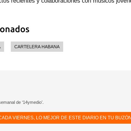
ctos recientes y colaboraciones con músicos jóve
ta de 14ymedio.
INICIAR SESIÓN
CANCELA
ionados
A
CARTELERA HABANA
 semanal de ‘14ymedio’.
CADA VIERNES, LO MEJOR DE ESTE DIARIO EN TU BUZÓN