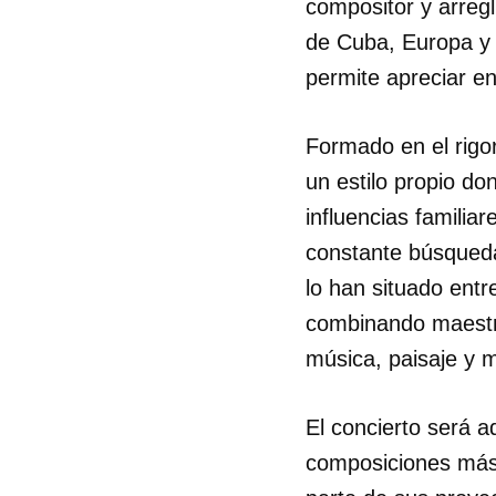
compositor y arreg
de Cuba, Europa y 
permite apreciar en 
Formado en el rigo
un estilo propio do
influencias famili
constante búsque
lo han situado entr
combinando maestrí
música, paisaje y 
El concierto será 
Guar
composiciones más 
Para