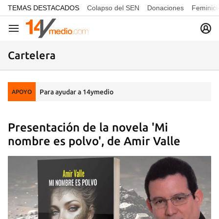
common.go-to-content
TEMAS DESTACADOS
Colapso del SEN
Donaciones
Feminici
Navegación
Cartelera
Para ayudar a 14ymedio
APOYO
Presentación de la novela 'Mi
nombre es polvo', de Amir Valle