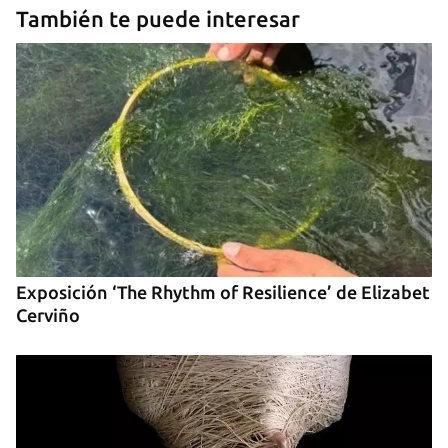
También te puede interesar
Guardar como favorito
Para poder guardar como favorito, primero has de
iniciar sesión con tu cuenta de 14ymedio.
Exposición ‘The Rhythm of Resilience’ de Elizabet
INICIAR SESIÓN
CANCELAR
Cerviño