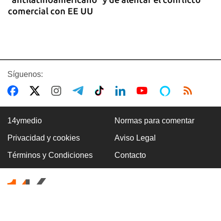
comercial con EE UU
Síguenos:
14ymedio
Normas para comentar
Privacidad y cookies
Aviso Legal
GASOLINA
Términos y Condiciones
Contacto
En la Vía Blanca surgen puestos de venta de
gasolina en botellas de un litro