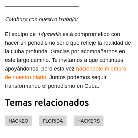
________________________
Colabora con nuestro trabajo:
14ymedio
El equipo de
está comprometido con
Guardar como favorito
hacer un periodismo serio que refleje la realidad de
Para poder guardar como favorito, primero has de
la Cuba profunda. Gracias por acompañarnos en
iniciar sesión con tu cuenta de 14ymedio.
este largo camino. Te invitamos a que continúes
apoyándonos, pero esta vez
haciéndote miembro
INICIAR SESIÓN
CANCELAR
de nuestro diario
. Juntos podemos seguir
transformando el periodismo en Cuba.
Temas relacionados
HACKEO
FLORIDA
HACKERS