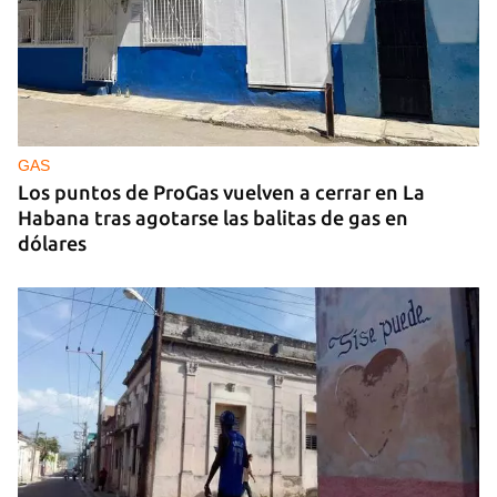
IA
China lanza una organización internacional de
gobernanza de la IA con 29 países, entre ellos
Cuba
GAS
Los puntos de ProGas vuelven a cerrar en La
Habana tras agotarse las balitas de gas en
dólares