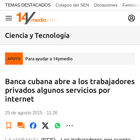
common.go-to-content
TEMAS DESTACADOS
Colapso del SEN
Donaciones
Feminici
Navegación
Ciencia y Tecnología
Para ayudar a 14ymedio
APOYO
Banca cubana abre a los trabajadores
privados algunos servicios por
internet
25 de agosto 2015 - 11:26