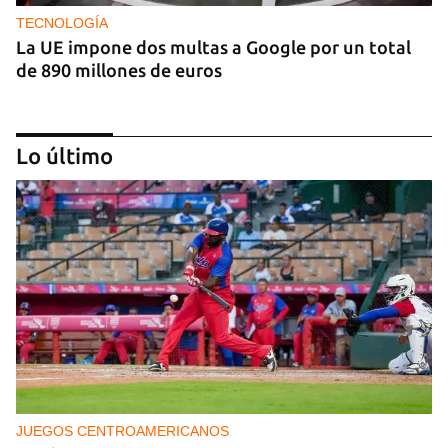
TECNOLOGÍA
La UE impone dos multas a Google por un total
de 890 millones de euros
Lo último
IA
China lanza una organización internacional de
gobernanza de la IA con 29 países, entre ellos
Cuba
JUEGOS CENTROAMERICANOS