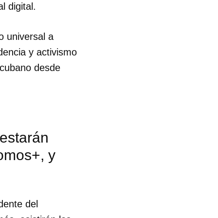
 digital.
R
o universal a
dencia y activismo
o cubano desde
 estarán
Somos+, y
dente del