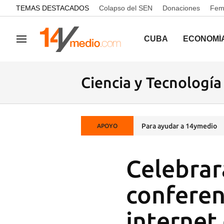
common.go-to-content
TEMAS DESTACADOS
Colapso del SEN
Donaciones
Femi
CUBA
ECONOMÍ
Navegación
Ciencia y Tecnología
Para ayudar a 14ymedio
APOYO
Celebrar
conferen
internet