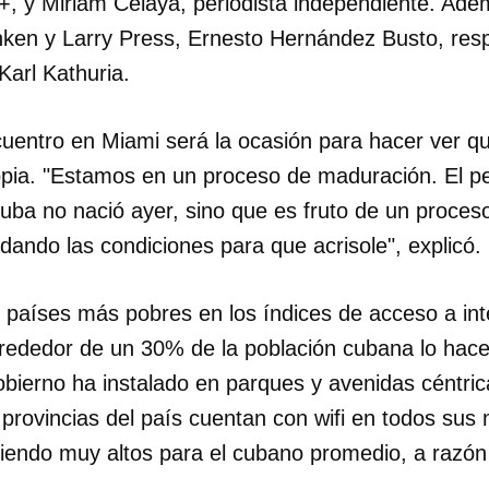
 y Miriam Celaya, periodista independiente. Ademá
ken y Larry Press, Ernesto Hernández Busto, resp
 Karl Kathuria.
cuentro en Miami será la ocasión para hacer ver q
propia. "Estamos en un proceso de maduración. El p
uba no nació ayer, sino que es fruto de un proceso
ando las condiciones para que acrisole", explicó.
 países más pobres en los índices de acceso a in
alrededor de un 30% de la población cubana lo hace
obierno ha instalado en parques y avenidas céntri
provincias del país cuentan con wifi en todos sus m
siendo muy altos para el cubano promedio, a razó