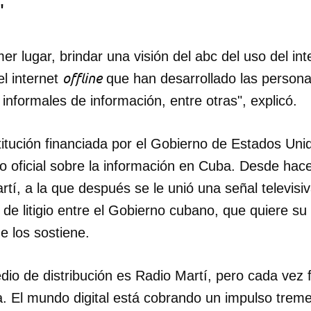
"
r lugar, brindar una visión del abc del uso del in
offline
l internet
que han desarrollado las personas
 informales de información, entre otras", explicó.
itución financiada por el Gobierno de Estados Uni
o oficial sobre la información en Cuba. Desde ha
rtí, a la que después se le unió una señal televis
 de litigio entre el Gobierno cubano, que quiere su 
e los sostiene.
dar como favorito
dio de distribución es Radio Martí, pero cada vez
 poder guardar como favorito, primero has de iniciar sesión con
. El mundo digital está cobrando un impulso treme
ta de 14ymedio.