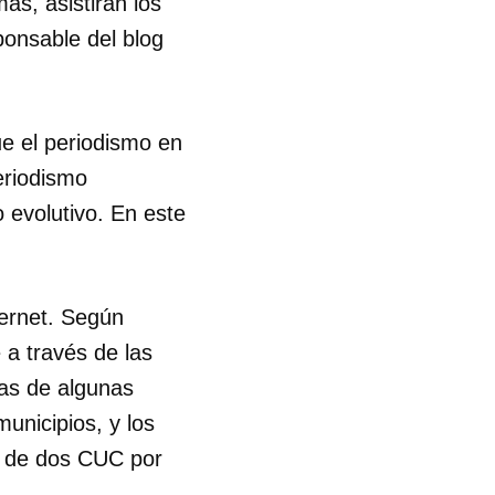
s, asistirán los
onsable del blog
ue el periodismo en
eriodismo
 evolutivo. En este
ternet. Según
 a través de las
cas de algunas
unicipios, y los
n de dos CUC por