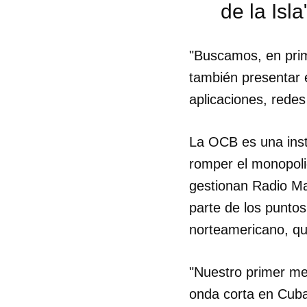
de la Isla
"Buscamos, en prime
también presentar e
aplicaciones, redes
La OCB es una inst
romper el monopoli
gestionan Radio Ma
parte de los puntos
norteamericano, qu
Guar
"Nuestro primer me
Para
onda corta en Cuba
cuen