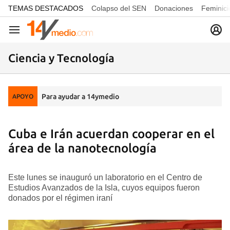
common.go-to-content
TEMAS DESTACADOS
Colapso del SEN
Donaciones
Feminici
Navegación
Ciencia y Tecnología
Para ayudar a 14ymedio
APOYO
Cuba e Irán acuerdan cooperar en el
área de la nanotecnología
Este lunes se inauguró un laboratorio en el Centro de
Estudios Avanzados de la Isla, cuyos equipos fueron
donados por el régimen iraní