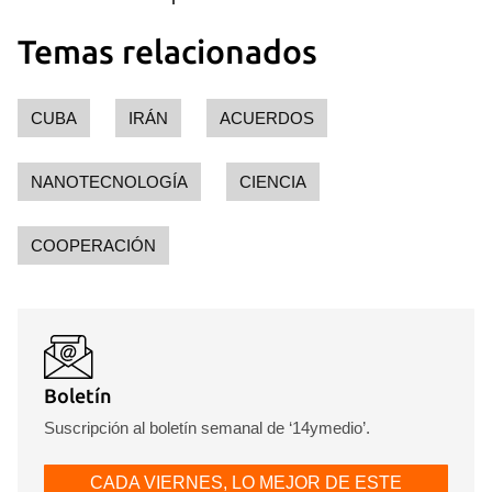
Temas relacionados
CUBA
IRÁN
ACUERDOS
NANOTECNOLOGÍA
CIENCIA
COOPERACIÓN
Guardar como favorito
Para poder guardar como favorito, primero has de
iniciar sesión con tu cuenta de 14ymedio.
Boletín
INICIAR SESIÓN
CANCELAR
Suscripción al boletín semanal de ‘14ymedio’.
CADA VIERNES, LO MEJOR DE ESTE