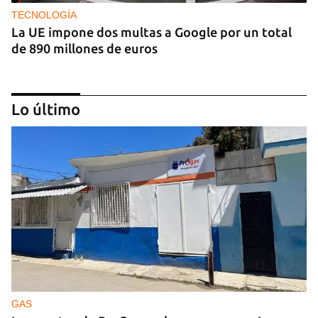
TECNOLOGÍA
La UE impone dos multas a Google por un total
de 890 millones de euros
Lo último
IA
China lanza una organización internacional de
gobernanza de la IA con 29 países, entre ellos
Cuba
GAS