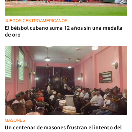
IA
China lanza una organización internacional de
gobernanza de la IA con 29 países, entre ellos
Cuba
JUEGOS CENTROAMERICANOS
El béisbol cubano suma 12 años sin una medalla
de oro
MASONES
Un centenar de masones frustran el intento del