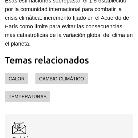
Esas estimaciones sobrepasan el 1,5 establecido
por la comunidad internacional para combatir la
crisis climática, incremento fijado en el Acuerdo de
París como límite para evitar las consecuencias
más catastróficas de la variación global del clima en
el planeta.
Temas relacionados
CALOR
CAMBIO CLIMÁTICO
TEMPERATURAS
Guardar como favorito
Para poder guardar como favorito, primero has de
iniciar sesión con tu cuenta de 14ymedio.
INICIAR SESIÓN
CANCELAR