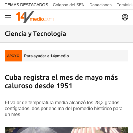
common.go-to-content
TEMAS DESTACADOS
Colapso del SEN
Donaciones
Feminici
Navegación
Ciencia y Tecnología
Para ayudar a 14ymedio
APOYO
Cuba registra el mes de mayo más
caluroso desde 1951
El valor de temperatura media alcanzó los 28,3 grados
centígrados, dos por encima del promedio histórico para
un mes