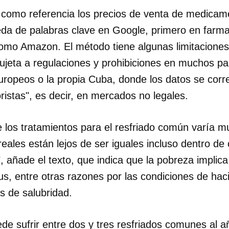
 como referencia los precios de venta de medicam
da de palabras clave en Google, primero en farm
omo Amazon. El método tiene algunas limitaciones,
ujeta a regulaciones y prohibiciones en muchos p
 europeos o la propia Cuba, donde los datos se cor
ristas", es decir, en mercados no legales.
de los tratamientos para el resfriado común varía m
eales están lejos de ser iguales incluso dentro de
", añade el texto, que indica que la pobreza impli
rus, entre otras razones por las condiciones de ha
 de salubridad.
dar como favorito
 poder guardar como favorito, primero has de iniciar sesión con
ta de 14ymedio.
e sufrir entre dos y tres resfriados comunes al a