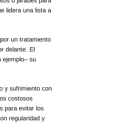
ntos o jarabes para
 lidera una lista a
por un tratamiento
r delante. El
n ejemplo– su
o y sufrimiento con
 los costosos
 para evitar los
on regularidad y