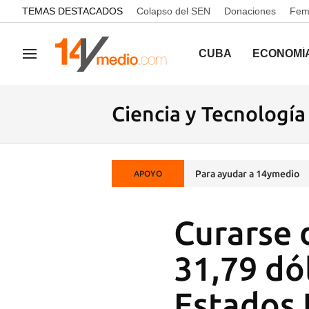
common.go-to-content
TEMAS DESTACADOS
Colapso del SEN
Donaciones
Femi
CUBA
ECONOMÍ
Navegación
Ciencia y Tecnología
Para ayudar a 14ymedio
APOYO
Curarse 
31,79 dó
Estados 