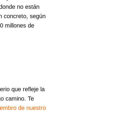
 donde no están
R
n concreto, según
0 millones de
io que refleje la
go camino. Te
iembro de nuestro