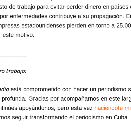
sto de trabajo para evitar perder dinero en países
INICIAR SESIÓN
CANCELA
s por enfermedades contribuye a su propagación. E
empresas estadounidenses pierden en torno a 25.00
r este motivo.
_________
o trabajo:
dio
está comprometido con hacer un periodismo ser
a profunda. Gracias por acompañarnos en este lar
ntinúes apoyándonos, pero esta vez
haciéndote m
mos seguir transformando el periodismo en Cuba.