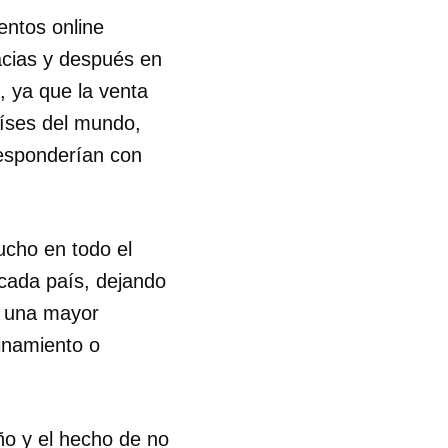
entos online
acias y después en
 ya que la venta
aíses del mundo,
responderían con
ucho en todo el
 cada país, dejando
ca una mayor
cinamiento o
 tu
ño y el hecho de no