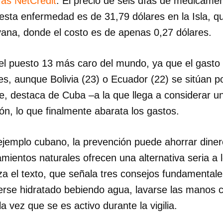
ras NetCredit
. El precio de seis días de medicame
esta enfermedad es de 31,79 dólares en la Isla, que
yana, donde el costo es de apenas 0,27 dólares.
el puesto 13 más caro del mundo, ya que el gasto 
es, aunque Bolivia (23) o Ecuador (22) se sitúan po
te, destaca de Cuba –a la que llega a considerar u
ón, lo que finalmente abarata los gastos.
jemplo cubano, la prevención puede ahorrar diner
tamientos naturales ofrecen una alternativa seria a
a el texto, que señala tres consejos fundamentales
erse hidratado bebiendo agua, lavarse las manos c
la vez que se es activo durante la vigilia.