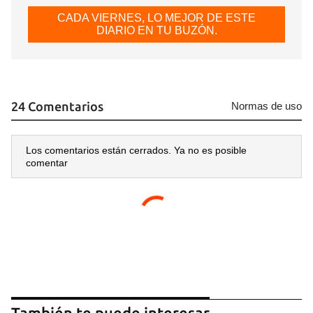
CADA VIERNES, LO MEJOR DE ESTE
DIARIO EN TU BUZÓN.
Guardar como favorito
Para poder guardar como favorito, primero has de
iniciar sesión con tu cuenta de 14ymedio.
24 Comentarios
Normas de uso
INICIAR SESIÓN
CANCELAR
Los comentarios están cerrados. Ya no es posible
comentar
También te puede interesar