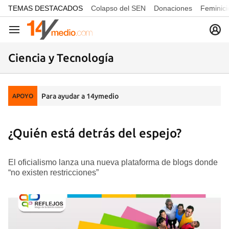
common.go-to-content
TEMAS DESTACADOS
Colapso del SEN
Donaciones
Feminici
Navegación
Ciencia y Tecnología
Para ayudar a 14ymedio
APOYO
¿Quién está detrás del espejo?
El oficialismo lanza una nueva plataforma de blogs donde
“no existen restricciones”